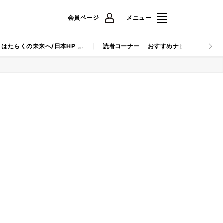
会員ページ
メニュー
はたらくの未来へ/日本HP
読者コーナー
おすすめナビ
マイナビB