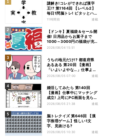
謎解き!コレができれば漢字
王!? 第1164回 【レベル2】
毎日1問脳トレ! ピタッとハマ
る漢字はどれだ?
11時間前
連載
【ドンキ】夏福袋＆セール開
催! 日用品からお菓子まで
1000～3000円の福袋が充
実、家電やアパレルなど人気
2026/08/04 15:51
商品も特価
うちの地元だけ!? 都道府県
あるある 第20回 【漫画】
「いよいよやな…」仕事より
優先は当然!? 兵庫県民の“祭
2026/08/05 07:00
連載
り愛”が熱すぎた
婚活してみたら 第140回
【漫画】仕事中にマッチング
成立! 上司にPC画面を見られ
た結果…
2026/08/05 21:38
連載
脳トレクイズ 第646回 【漢
字推理ゲーム】怪しい1文
字、見抜ける?
2026/08/05 10:30
連載