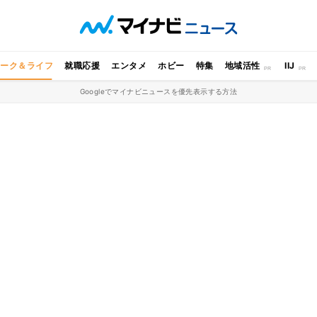
ワーク＆ライフ
就職応援
エンタメ
ホビー
特集
地域活性
IIJ
Googleでマイナビニュースを優先表示する方法