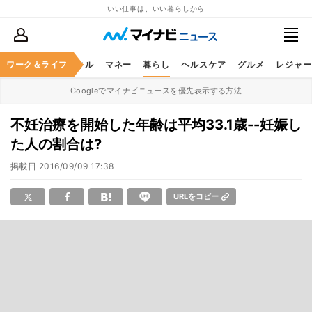
いい仕事は、いい暮らしから
ャリア
ワーク＆ライフ
ビジネススキル
マネー
暮らし
ヘルスケア
グルメ
レジャー
Googleでマイナビニュースを優先表示する方法
不妊治療を開始した年齢は平均33.1歳--妊娠し
た人の割合は?
掲載日
2016/09/09 17:38
URLをコピー