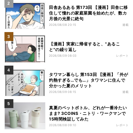
田舎あるある 第173回 【漫画】田舎に移
住して憧れの家庭菜園を始めたが、数カ
月後の光景に絶句
2026/08/08 20:15
連載
【漫画】実家に帰省すると、"あるこ
と"の繰り返し
2026/08/09 08:03
レポート
タワマン暮らし 第153回 【漫画】「外が
灼熱すぎる…でも…」タワマンに住んで
分かった夏のメリット
2026/08/09 08:15
連載
真夏のペットボトル、どれが一番冷たい
まま? 3COINS・ニトリ・ワークマンで
15時間検証してみた
2026/08/08 09:10
レポート