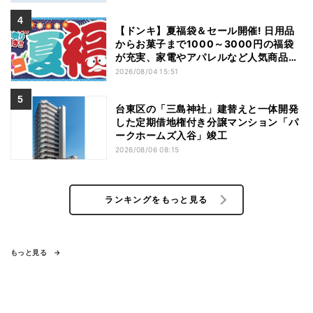
【ドンキ】夏福袋＆セール開催! 日用品
からお菓子まで1000～3000円の福袋
が充実、家電やアパレルなど人気商品も
特価
2026/08/04 15:51
台東区の「三島神社」建替えと一体開発
した定期借地権付き分譲マンション「パ
ークホームズ入谷」竣工
2026/08/06 08:15
ランキングをもっと見る
もっと見る