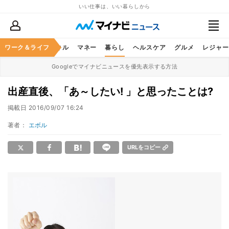
いい仕事は、いい暮らしから
ャリア
ワーク＆ライフ
ビジネススキル
マネー
暮らし
ヘルスケア
グルメ
レジャー
Googleでマイナビニュースを優先表示する方法
出産直後、「あ～したい! 」と思ったことは?
掲載日
2016/09/07 16:24
著者：
エボル
URLをコピー