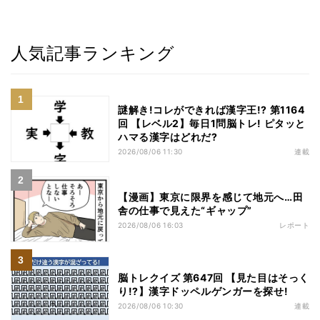
人気記事ランキング
謎解き!コレができれば漢字王!? 第1164
回 【レベル2】毎日1問脳トレ! ピタッと
ハマる漢字はどれだ?
2026/08/06 11:30
連載
【漫画】東京に限界を感じて地元へ…田
舎の仕事で見えた“ギャップ”
2026/08/06 16:03
レポート
脳トレクイズ 第647回 【見た目はそっく
り!?】漢字ドッペルゲンガーを探せ!
2026/08/06 10:30
連載