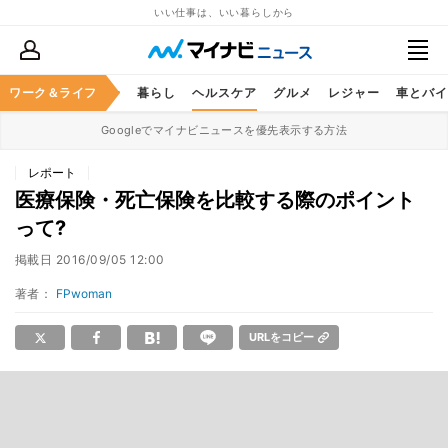
いい仕事は、いい暮らしから
ジネススキル
ワーク＆ライフ
マネー
暮らし
ヘルスケア
グルメ
レジャー
車とバイ
Googleでマイナビニュースを優先表示する方法
レポート
医療保険・死亡保険を比較する際のポイント
って?
掲載日
2016/09/05 12:00
著者：
FPwoman
URLをコピー