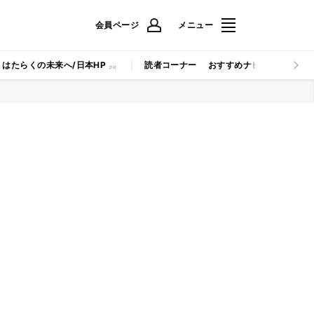
会員ページ
メニュー
はたらくの未来へ/日本HP
読者コーナー
おすすめナビ
マイナビB