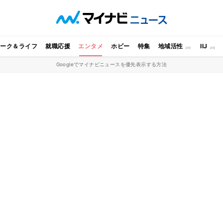
ワーク＆ライフ
就職応援
エンタメ
ホビー
特集
地域活性
IIJ
Googleでマイナビニュースを優先表示する方法