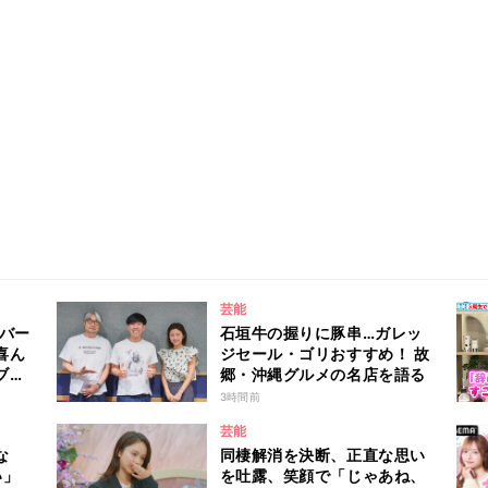
芸能
ンバー
石垣牛の握りに豚串…ガレッ
喜ん
ジセール・ゴリおすすめ！ 故
ブで
郷・沖縄グルメの名店を語る
し入
3時間前
芸能
な
同棲解消を決断、正直な思い
い」
を吐露、笑顔で「じゃあね、