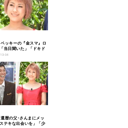
U、ベッキーの『金スマ』ロ
「当日聞いた」「ドキド
 13:04
U、還暦の父･さんまにメッ
ステキな出会いを」「少