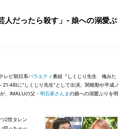
が芸人だったら殺す」- 娘への溺愛ぶ
たテレビ朝日系
バラエティ
番組『しくじり先生 俺みた
0～21:48)に"しくじり先生"として出演。関根勤や平成ノ
、IMALUの父・
明石家さんま
の娘への溺愛ぶりを明
つ2世タレン
使い切っちゃっ