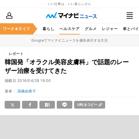
いい仕事は、いい暮らしから
ジネススキル
ワーク＆ライフ
マネー
暮らし
ヘルスケア
グルメ
レジャー
車とバイ
Googleでマイナビニュースを優先表示する方法
レポート
韓国発「オラクル美容皮膚科」で話題のレー
ザー治療を受けてきた
掲載日
2016/04/28 16:00
著者：
高橋由香子
URLをコピー