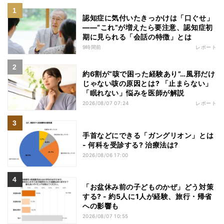
認知症に気付いたきっかけは「口ぐせ」
――“これ”が増えたら要注意、認知症初
期に見られる「会話の特徴」とは
9時間前
レポート
約6割が“咳で困った経験あり”…風邪だけ
じゃない咳の原因とは? 「止まらない」
「眠れない」悩みを医師が解説
2026/08/07 07:24
レポート
手首などにできる「ガングリオン」とは
- 何科を受診する? 治療法は?
2026/08/06 17:00
「お盆休み前の子どものかぜ」どう対策
する? - 約5人に1人が経験、旅行・帰省
への影響も
2026/08/07 10:55