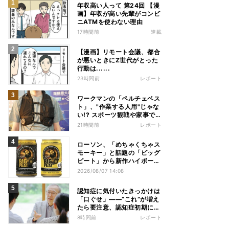
年収高い人って 第24回 【漫
画】年収が高い先輩がコンビ
ニATMを使わない理由
17時間前
連載
【漫画】リモート会議、都合
が悪いときにZ世代がとった
行動は......
23時間前
レポート
ワークマンの「ペルチェベス
ト」、"作業する人用"じゃな
い!? スポーツ観戦や家事で
の熱中症&冷え対策に――話
21時間前
レポート
題の商品を徹底検証
ローソン、「めちゃくちゃス
モーキー」と話題の「ビッグ
ピート」から新作ハイボール
缶＆ミニボトル発売
2026/08/07 14:08
認知症に気付いたきっかけは
「口ぐせ」――“これ”が増え
たら要注意、認知症初期に見
られる「会話の特徴」とは
8時間前
レポート