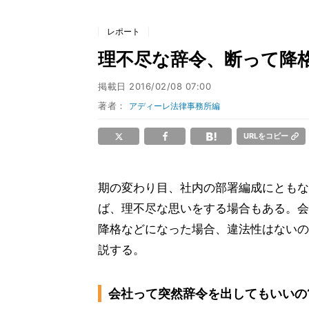
レポート
理不尽な辞令、断って降
掲載日
2016/02/08 07:00
著者：
アディーレ法律事務所編
URLをコピー
期の変わり目、社内の部署編成にともな
ば、理不尽な思いをする場合もある。会
降格などになった場合、違法性はないの
説する。
会社って突然辞令を出してもいいの