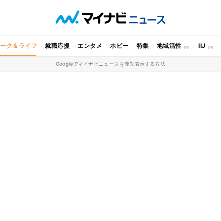
ワーク＆ライフ
就職応援
エンタメ
ホビー
特集
地域活性
IIJ
Googleでマイナビニュースを優先表示する方法