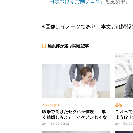
白黒つける労働ブログ』
も更新中。
※画像はイメージであり、本文とは関係
編集部が選ぶ関連記事
ヘルスケア
芸能
職場で受けたセクハラ体験 -「早
これって
く結婚しろよ」「イケメンじゃな
よう!? 
いくせに」
チ』イノ
2014/10/28 09:02
2014/10/22