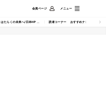
会員ページ
メニュー
はたらくの未来へ/日本HP
読者コーナー
おすすめナビ
マイナビB