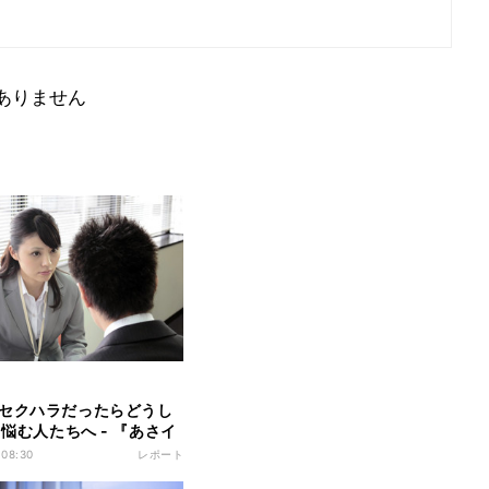
ありません
セクハラだったらどうし
と悩む人たちへ - 『あさイ
ッチが絶賛された理由
 08:30
レポート