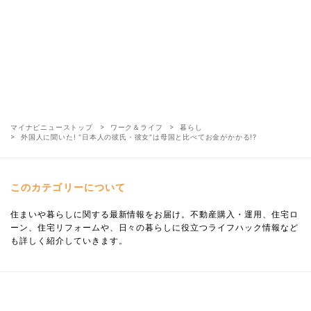
マイナビニューストップ
ワーク＆ライフ
暮らし
外国人に聞いた! "日本人の彼氏・彼女"は母国と比べてお金がかかる!?
このカテゴリーについて
住まいや暮らしに関する最新情報をお届け。不動産購入・運用、住宅ロ
ーン、住宅リフォームや、日々の暮らしに役立つライフハック情報など
も詳しく紹介していきます。