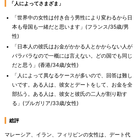
「人によってさまざま」
「世界中の女性は付き合う男性により変わるから日
本も母国も一緒だと思います」(フランス/35歳/男
性)
「日本人の彼氏はお金がかかる人とかからない人が
バラバラなので一概には言えない。どの国でも同じ
だと思う」(香港/34歳/女性)
「人によって異なるケースが多いので、回答は難し
いです。ある人は、彼女とデートをして、お金を全
部払う。ある人は、彼女と彼氏の二人が割り勘す
る」(ブルガリア/33歳/女性)
総評
マレーシア、イラン、フィリピンの女性は、デート代