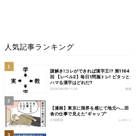
人気記事ランキング
謎解き!コレができれば漢字王!? 第1164
回 【レベル2】毎日1問脳トレ! ピタッと
ハマる漢字はどれだ?
2026/08/06 11:30
連載
【漫画】東京に限界を感じて地元へ…田
舎の仕事で見えた“ギャップ”
21時間前
レポート