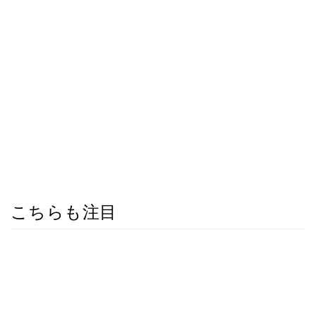
こちらも注目