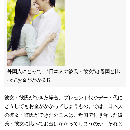
外国人にとって、"日本人の彼氏・彼女"は母国と比
べてお金がかかる!?
彼女・彼氏ができた場合、プレゼント代やデート代に
どうしてもお金がかかってしまうもの。では、日本人
の彼女・彼氏ができた外国人は、母国で付き合った彼
氏・彼女に比べてお金はかかってしまうのか、それと