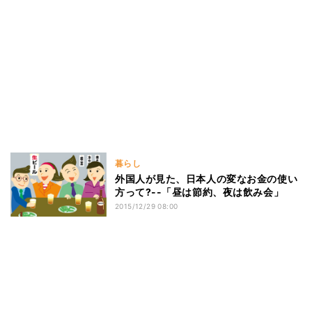
暮らし
外国人が見た、日本人の変なお金の使い
方って?--「昼は節約、夜は飲み会」
2015/12/29 08:00