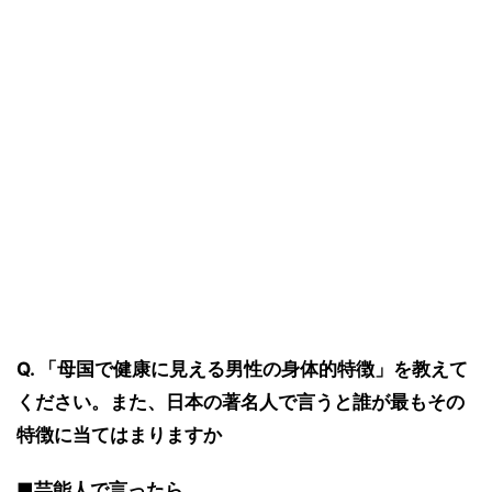
Q. 「母国で健康に見える男性の身体的特徴」を教えて
ください。また、日本の著名人で言うと誰が最もその
特徴に当てはまりますか
■芸能人で言ったら……