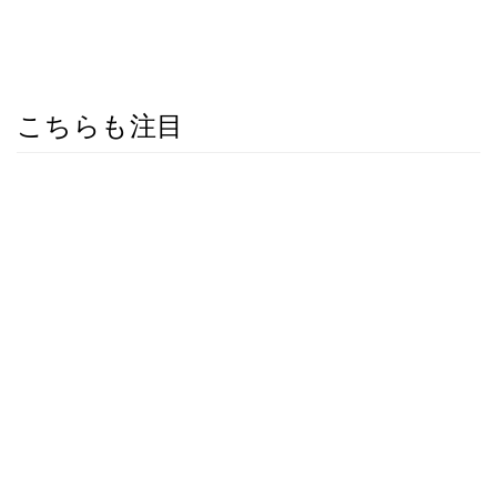
こちらも注目