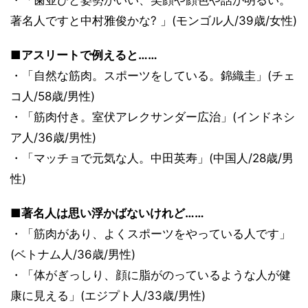
・「歯並びと姿勢がいい、笑顔や顔色や話が明るい。
著名人ですと中村雅俊かな? 」(モンゴル人/39歳/女性)
■アスリートで例えると……
・「自然な筋肉。スポーツをしている。錦織圭」(チェ
コ人/58歳/男性)
・「筋肉付き。室伏アレクサンダー広治」(インドネシ
ア人/36歳/男性)
・「マッチョで元気な人。中田英寿」(中国人/28歳/男
性)
■著名人は思い浮かばないけれど……
・「筋肉があり、よくスポーツをやっている人です」
(ベトナム人/36歳/男性)
・「体がぎっしり、顔に脂がのっているような人が健
康に見える」(エジプト人/33歳/男性)