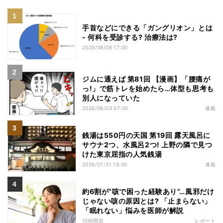
手首などにできる「ガングリオン」とは
- 何科を受診する? 治療法は?
2026/08/06 17:00
ジムに通えば 第81回 【漫画】「腰痛が
っ!」で筋トレを始めたら…体型も思考も
別人になっていた
2026/08/03 07:00
連載
銭湯は550円の天国 第19回 露天風呂に
サウナ2つ、水風呂2つ! 上野の隣で見つ
けた東京屈指の人気銭湯
2026/07/31 16:00
連載
約6割が“咳で困った経験あり”…風邪だけ
じゃない咳の原因とは? 「止まらない」
「眠れない」悩みを医師が解説
10時間前
レポート