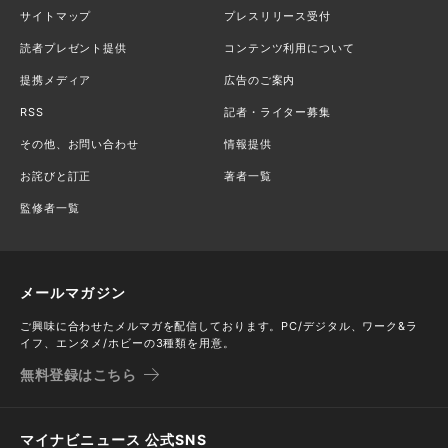
サイトマップ
プレスリリース受付
読者プレゼント提供
コンテンツ利用について
提携メディア
広告のご案内
RSS
記者・ライター募集
その他、お問い合わせ
情報提供
お詫びと訂正
著者一覧
監修者一覧
メールマガジン
ご興味に合わせたメルマガを配信しております。PC/デジタル、ワーク&ラ
イフ、エンタメ/ホビーの3種類を用意。
無料登録はこちら
マイナビニュース 公式SNS