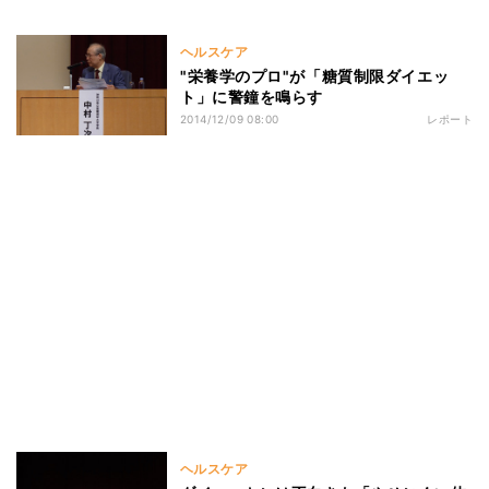
ヘルスケア
"栄養学のプロ"が「糖質制限ダイエッ
ト」に警鐘を鳴らす
2014/12/09 08:00
レポート
ヘルスケア