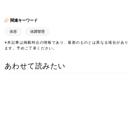
関連キーワード
体形
体調管理
※本記事は掲載時点の情報であり、最新のものとは異なる場合があり
ます。予めご了承ください。
あわせて読みたい