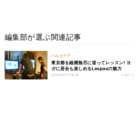
編集部が選ぶ関連記事
ヘルスケア
東京都を縦横無尽に巡ってレッスン! ヨ
ガに居合も楽しめるLespasの魅力
2015/12/11 09:30
レポート