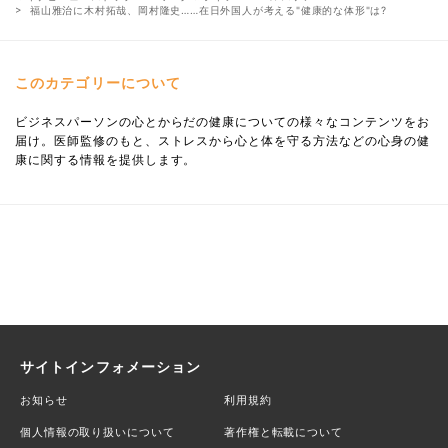
福山雅治に木村拓哉、岡村隆史……在日外国人が考える"健康的な体形"は?
このカテゴリーについて
ビジネスパーソンの心とからだの健康についての様々なコンテンツをお
届け。医師監修のもと、ストレスから心と体を守る方法などの心身の健
康に関する情報を提供します。
サイトインフォメーション
お知らせ
利用規約
個人情報の取り扱いについて
著作権と転載について