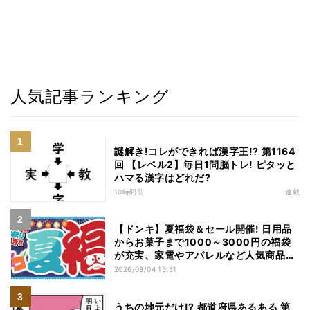
人気記事ランキング
謎解き!コレができれば漢字王!? 第1164
回 【レベル2】毎日1問脳トレ! ピタッと
ハマる漢字はどれだ?
10時間前
連載
【ドンキ】夏福袋＆セール開催! 日用品
からお菓子まで1000～3000円の福袋
が充実、家電やアパレルなど人気商品も
特価
2026/08/04 15:51
うちの地元だけ!? 都道府県あるある 第