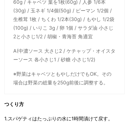
60g / キャベツ 葉を1枚(60g) / 人参 1/6本
(30g) / 玉ネギ 1/4個(50g) / ピーマン 1/2個 /
生椎茸 1枚 / ちくわ 1/2本(30g) / もやし 1/2袋
(100g) / いりこ 3g / 卵 1個 / サラダ油 小さじ
2と小さじ1/2 / 胡椒・青海苔 角適宜
A(中濃ソース 大さじ2 / ケチャップ・オイスタ
ーソース 各小さじ1 / 砂糖 小さじ1/2)
※野菜はキャベツともやしだけでもOK。その
場合は野菜の総量を250g前後に調整する。
つくり方
1.スパゲティはたっぷりの水に1時間漬けて戻す。