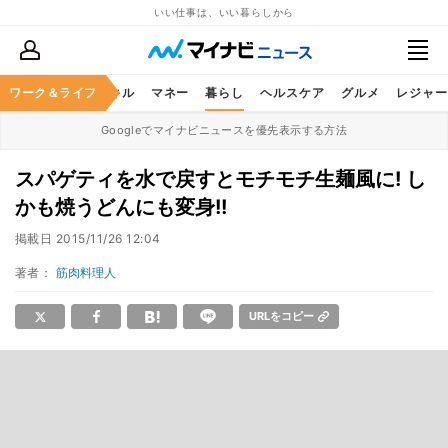
いい仕事は、いい暮らしから
ャリア
ワーク＆ライフ
ビジネススキル
マネー
暮らし
ヘルスケア
グルメ
レジャー
Googleでマイナビニュースを優先表示する方法
スパゲティを水で戻すとモチモチ生麺風に! し
かも焼うどんにも変身!!
掲載日
2015/11/26 12:04
著者：
筋肉料理人
URLをコピー