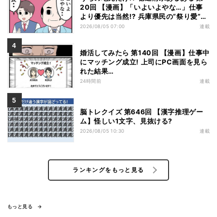
20回 【漫画】「いよいよやな…」仕事
より優先は当然!? 兵庫県民の“祭り愛”が
熱すぎた
2026/08/05 07:00
連載
婚活してみたら 第140回 【漫画】仕事中
にマッチング成立! 上司にPC画面を見ら
れた結果…
24時間前
連載
脳トレクイズ 第646回 【漢字推理ゲー
ム】怪しい1文字、見抜ける?
2026/08/05 10:30
連載
ランキングをもっと見る
もっと見る