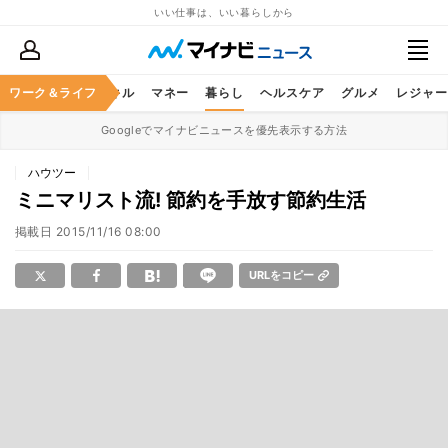
いい仕事は、いい暮らしから
ャリア
ワーク＆ライフ
ビジネススキル
マネー
暮らし
ヘルスケア
グルメ
レジャー
Googleでマイナビニュースを優先表示する方法
ハウツー
ミニマリスト流! 節約を手放す節約生活
掲載日
2015/11/16 08:00
URLをコピー