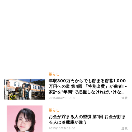
暮らし
年収300万円からでも貯まる貯蓄1,000
万円への道 第4回 「特別出費」が曲者! -
家計を"年間"で把握しなければいけない
ワケ
2015/06/21 09:00
連載
暮らし
お金が貯まる人の習慣 第1回 お金が貯ま
る人は冷蔵庫が違う
2013/10/29 08:00
連載