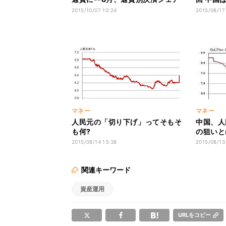
で2.79%
た? -
2015/10/07 10:24
2015/08/17
の生命線
マネー
マネー
人民元の「切り下げ」ってそもそ
中国、人
も何?
の狙いと
2015/08/14 13:38
2015/08/13
関連キーワード
資産運用
URLをコピー