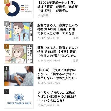
【2026年夏ボーナス】使い
道は「貯蓄」が最多、支給額
「ほぼ同じ」が最多に
23時間前
貯蓄できる人、浪費する人の
特徴 第141回 【漫画】貯蓄
できる人ほどボーナスを使
う!? その差は"買う目的"にあ
2026/07/27 08:03
連載
った
貯蓄できる人、浪費する人の
特徴 第142回 【漫画】貯蓄
できる人の"賢さ"はどこか
ら? スーパーでの意外な習慣
2026/08/02 08:03
連載
【NISA】「投資に回すお金
がない」「損するのが怖い」
利用しない・やめた人たちの
リアルな本音
2026/07/31 07:39
フィリップ モリス、加熱式
たばこ54銘柄を10月値上げ
へ - いくらになる?
2026/08/01 11:29