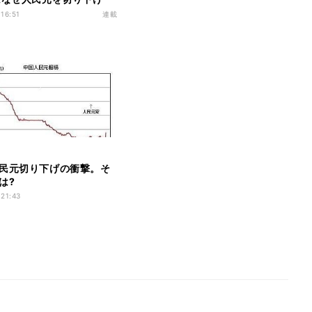
 「経済安定」こそ習近平政権
 16:51
連載
民元切り下げの衝撃。そ
は?
 21:43