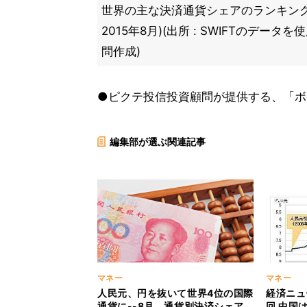
世界の主な決済通貨シェアのランキング(時
2015年8月)(出所 : SWIFTのデー
問作成)
●ピクテ投信投資顧問が提供する、「ボ
編集部が選ぶ関連記事
マネー
マネー
人民元、円を抜いて世界4位の国際
経済ニュ
通貨に--8月、通貨別決済シェア
回 中国