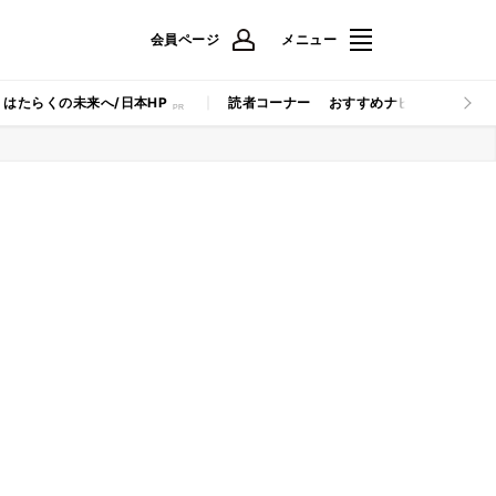
会員ページ
メニュー
はたらくの未来へ/日本HP
読者コーナー
おすすめナビ
マイナビB