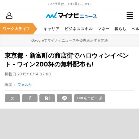
いい仕事は、いい暮らしから
ワーク＆ライフ
キャリア
ビジネススキル
マネー
暮らし
ヘ
Googleでマイナビニュースを優先表示する方法
東京都・新富町の商店街でハロウィンイベン
ト - ワイン200杯の無料配布も!
掲載日
2015/10/14 07:00
著者：
フォルサ
URLをコピー