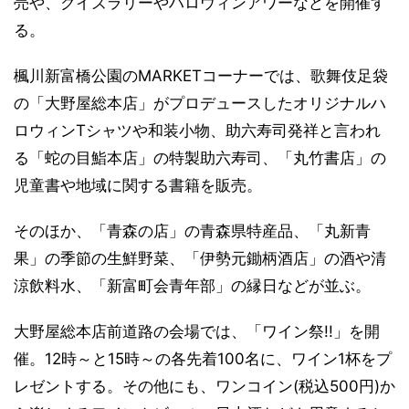
売や、クイズラリーやハロウィンアワーなどを開催す
る。
楓川新富橋公園のMARKETコーナーでは、歌舞伎足袋
の「大野屋総本店」がプロデュースしたオリジナルハ
ロウィンTシャツや和装小物、助六寿司発祥と言われ
る「蛇の目鮨本店」の特製助六寿司、「丸竹書店」の
児童書や地域に関する書籍を販売。
そのほか、「青森の店」の青森県特産品、「丸新青
果」の季節の生鮮野菜、「伊勢元鋤柄酒店」の酒や清
涼飲料水、「新富町会青年部」の縁日などが並ぶ。
大野屋総本店前道路の会場では、「ワイン祭!!」を開
催。12時～と15時～の各先着100名に、ワイン1杯をプ
レゼントする。その他にも、ワンコイン(税込500円)か