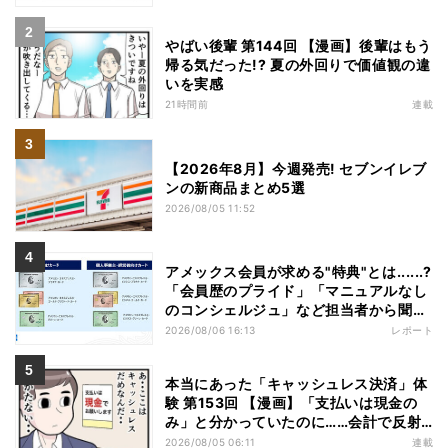
やばい後輩 第144回 【漫画】後輩はもう
帰る気だった!? 夏の外回りで価値観の違
いを実感
21時間前
連載
【2026年8月】今週発売! セブンイレブ
ンの新商品まとめ5選
2026/08/05 11:52
アメックス会員が求める"特典"とは......?
「会員歴のプライド」「マニュアルなし
のコンシェルジュ」など担当者から聞い
た"裏話"も
2026/08/06 16:13
レポート
本当にあった「キャッシュレス決済」体
験 第153回 【漫画】「支払いは現金の
み」と分かっていたのに……会計で反射
的に出してしまったものは
2026/08/05 06:11
連載