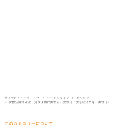
マイナビニューストップ
ワーク＆ライフ
キャリア
女性活躍推進法、賛成理由に男女差--女性は「女も経済力を」男性は?
このカテゴリーについて