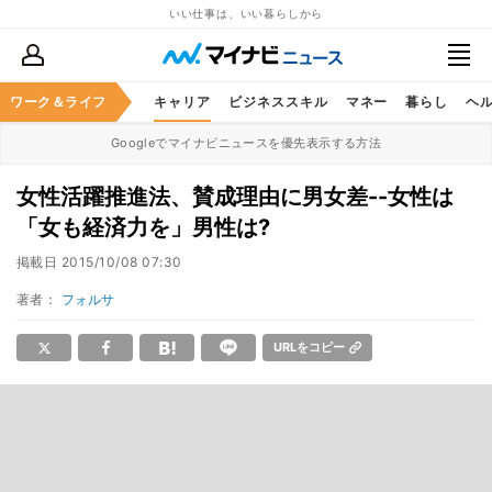
いい仕事は、いい暮らしから
ワーク＆ライフ
キャリア
ビジネススキル
マネー
暮らし
ヘ
Googleでマイナビニュースを優先表示する方法
女性活躍推進法、賛成理由に男女差--女性は
「女も経済力を」男性は?
掲載日
2015/10/08 07:30
著者：
フォルサ
URLをコピー