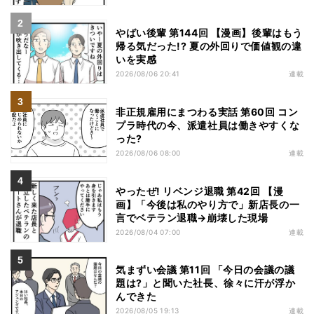
やばい後輩 第144回 【漫画】後輩はもう
帰る気だった!? 夏の外回りで価値観の違
いを実感
2026/08/06 20:41
連載
非正規雇用にまつわる実話 第60回 コン
プラ時代の今、派遣社員は働きやすくな
った?
2026/08/06 08:00
連載
やったぜ! リベンジ退職 第42回 【漫
画】「今後は私のやり方で」新店長の一
言でベテラン退職→崩壊した現場
2026/08/04 07:00
連載
気まずい会議 第11回 「今日の会議の議
題は?」と聞いた社長、徐々に汗が浮か
んできた
2026/08/05 19:13
連載