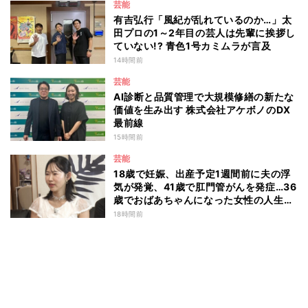
芸能
有吉弘行「風紀が乱れているのか…」太
田プロの1～2年目の芸人は先輩に挨拶し
ていない!? 青色1号カミムラが言及
14時間前
芸能
AI診断と品質管理で大規模修繕の新たな
価値を生み出す 株式会社アケボノのDX
最前線
15時間前
芸能
18歳で妊娠、出産予定1週間前に夫の浮
気が発覚、41歳で肛門管がんを発症…36
歳でおばあちゃんになった女性の人生に
島田珠代も思わず涙 『愛のハイエナ
18時間前
season6』