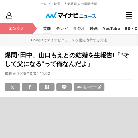
テレビ・映画・人気芸能人の最新情報
エンタメ
芸能
テレビ
ラジオ
映画
YouTube
BS・
Googleでマイナビニュースを優先表示する方法
爆問･田中、山口もえとの結婚を生報告!「"そ
して父になる"って俺なんだよ」
掲載日
2015/10/04 11:02
URLをコピー