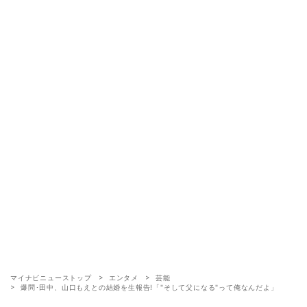
マイナビニューストップ
エンタメ
芸能
爆問･田中、山口もえとの結婚を生報告!「"そして父になる"って俺なんだよ」