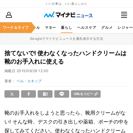
いい仕事は、いい暮らしから
ャリア
ワーク＆ライフ
ビジネススキル
マネー
暮らし
ヘルスケア
グルメ
レジャー
Googleでマイナビニュースを優先表示する方法
捨てないで! 使わなくなったハンドクリームは
靴のお手入れに使える
掲載日
2015/09/26 12:00
著者：
ベル・エキップ
URLをコピー
靴のお手入れをしようと思ったら、靴用クリームがな
い! そんな時、デスクの引き出しや薬箱、ポーチの中を
探してみてください。使わなくなったハンドクリーム