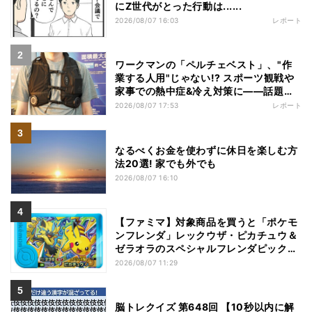
にZ世代がとった行動は......
2026/08/07 16:03
レポート
ワークマンの「ペルチェベスト」、"作
業する人用"じゃない!? スポーツ観戦や
家事での熱中症&冷え対策に――話題の
商品を徹底検証
2026/08/07 17:53
レポート
なるべくお金を使わずに休日を楽しむ方
法20選! 家でも外でも
2026/08/07 16:10
【ファミマ】対象商品を買うと「ポケモ
ンフレンダ」レックウザ・ピカチュウ＆
ゼラオラのスペシャルフレンダピックが
もらえるキャンペーン
2026/08/07 11:29
脳トレクイズ 第648回 【10秒以内に解