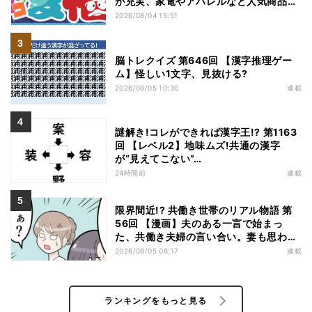
が充実、家電やアパレルなど人気商品も
特価
2026/08/04 15:51
脳トレクイズ 第646回 【漢字推理ゲー
ム】怪しい1文字、見抜ける?
2026/08/05 10:30
連載
謎解き!コレができれば漢字王!? 第1163
回 【レベル2】地味ムズ!共通の漢字
が“見えてこない”…
24時間前
連載
限界間近!? 共働き世帯のリアル物語 第
56回 【漫画】夫のある一言で始まっ
た、共働き夫婦の言い合い。妻も思わ
ず…
2026/08/05 08:17
連載
ランキングをもっと見る