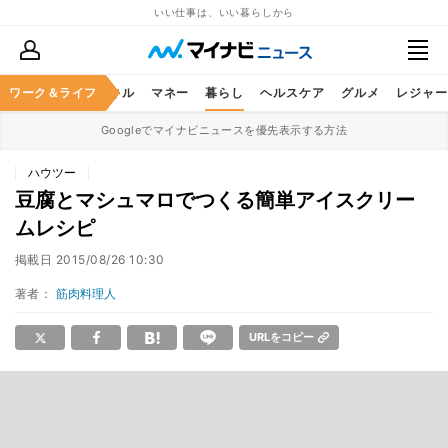
いい仕事は、いい暮らしから
ャリア
ワーク＆ライフ
ビジネススキル
マネー
暮らし
ヘルスケア
グルメ
レジャー
Googleでマイナビニュースを優先表示する方法
ハウツー
豆腐とマシュマロでつくる簡単アイスクリー
ムレシピ
掲載日
2015/08/26 10:30
著者：
筋肉料理人
URLをコピー