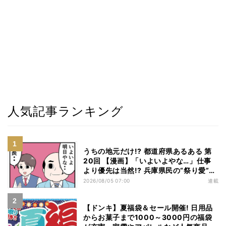
人気記事ランキング
うちの地元だけ!? 都道府県あるある 第
20回 【漫画】「いよいよやな…」仕事
より優先は当然!? 兵庫県民の“祭り愛”が
熱すぎた
2026/08/05 07:00
連載
【ドンキ】夏福袋＆セール開催! 日用品
からお菓子まで1000～3000円の福袋