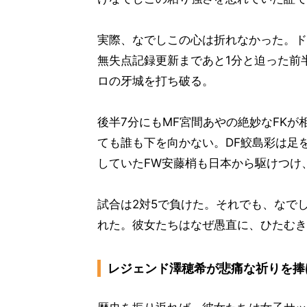
実際、なでしこの心は折れなかった。ド
無失点記録更新まであと1分と迫った前
ロの牙城を打ち破る。
後半7分にもMF宮間あやの絶妙なFK
ても誰も下を向かない。DF鮫島彩は足
していたFW安藤梢も日本から駆けつけ
試合は2対5で負けた。それでも、なで
れた。彼女たちはなぜ愚直に、ひたむき
レジェンド澤穂希が悲痛な祈りを捧