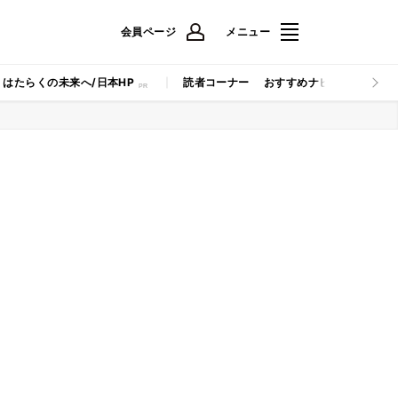
会員ページ
メニュー
はたらくの未来へ/日本HP
読者コーナー
おすすめナビ
マイナビB