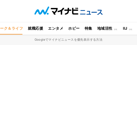
ワーク＆ライフ
就職応援
エンタメ
ホビー
特集
地域活性
IIJ
Googleでマイナビニュースを優先表示する方法