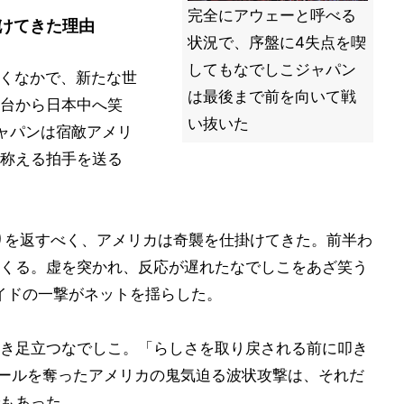
完全にアウェーと呼べる
けてきた理由
状況で、序盤に4失点を喫
してもなでしこジャパン
響くなかで、新たな世
は最後まで前を向いて戦
台から日本中へ笑
い抜いた
ャパンは宿敵アメリ
称える拍手を送る
りを返すべく、アメリカは奇襲を仕掛けてきた。前半わ
てくる。虚を突かれ、反応が遅れたなでしこをあざ笑う
イドの一撃がネットを揺らした。
き足立つなでしこ。「らしさを取り戻される前に叩き
ゴールを奪ったアメリカの鬼気迫る波状攻撃は、それだ
もあった。