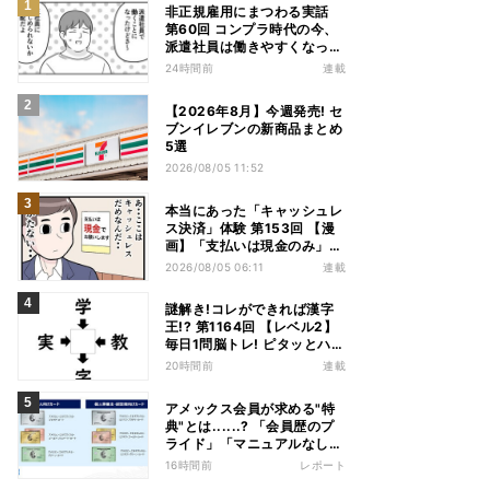
非正規雇用にまつわる実話
第60回 コンプラ時代の今、
派遣社員は働きやすくなっ
た?
24時間前
連載
【2026年8月】今週発売! セ
ブンイレブンの新商品まとめ
5選
2026/08/05 11:52
本当にあった「キャッシュレ
ス決済」体験 第153回 【漫
画】「支払いは現金のみ」と
分かっていたのに……会計で
2026/08/05 06:11
連載
反射的に出してしまったもの
は
謎解き!コレができれば漢字
王!? 第1164回 【レベル2】
毎日1問脳トレ! ピタッとハマ
る漢字はどれだ?
20時間前
連載
アメックス会員が求める"特
典"とは......? 「会員歴のプ
ライド」「マニュアルなしの
コンシェルジュ」など担当者
16時間前
レポート
から聞いた"裏話"も