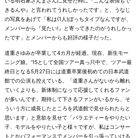
いる明石家さんまさんに見せた時に『こんな表情もで
きるんや』と言われてうれしかったです」と、うなじ
の写真をあげて「私は(1人)ぼっちタイプなんですが、
メンバーから『見たい!』と寄ってきたのがうれしかっ
たです」とメンバーからも好評の様子だった。
道重さゆみが卒業して4カ月が経過。現在、新生モー
ニング娘。'15として全国ツアー真っ只中で、ツアー最
終日となる5月27日には道重卒業後初めての日本武道
館での公演も控えている。「道重さんがないから離れ
ていくよりも、新体制になって応援してくれるファン
が多いんです。期待して下さるファンがいるから、そ
ういう方に成長したところを武道館で見せられたらと
思います」と意欲を見せて「バラエティーをやりたい
子、モデルをやりたい子と様々ですが、私はコンサー
トとかパフォーマンスでメンバーを引っ張っていける