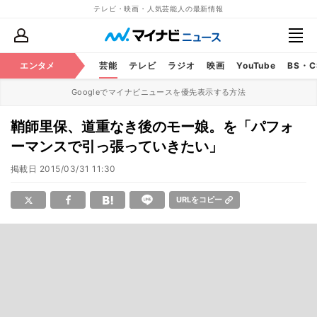
テレビ・映画・人気芸能人の最新情報
エンタメ
芸能
テレビ
ラジオ
映画
YouTube
BS・
Googleでマイナビニュースを優先表示する方法
鞘師里保、道重なき後のモー娘。を「パフォ
ーマンスで引っ張っていきたい」
掲載日
2015/03/31 11:30
URLをコピー