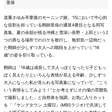
里保
道重さゆみ卒業後のモーニング娘。'15において中心的
な役割を担っている鞘師里保の通算4冊目となる同写
真集。夏の余韻が残る沖縄と雪深い長野・上田という2
つの異なる場所でのロケを敢行し、無邪気一辺倒だっ
た鞘師が少しずつ大人への階段を上がっていく"16
歳"の姿を切り取っている。
鞘師は「16歳は成長して大人っぽくなったり子どもっ
ぽく見えたりといろんな表情が見える年齢。少しずつ
大人になった私が見られる写真集になっていて、"こう
いう表情をしてみよう！"とか考えずにその場の雰囲気
で撮影しました」と自然体を強調。お気に入りカット
を「『ヤングタウン 土曜日』(MBSラジオ)で共演して