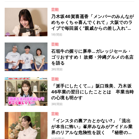
芸能
乃木坂46賀喜遥香「メンバーのみんなが
めちゃくちゃ喜んでくれて」大阪でのラ
イブで毎回届く“親戚からの差し入れ”と
は？
1時間前
芸能
石垣牛の握りに豚串…ガレッジセール・
ゴリおすすめ！ 故郷・沖縄グルメの名店
を語る
3時間前
芸能
「派手にしたくて…」阪口珠美、乃木坂
46卒業の翌日にしたこととは 卒業当時
の心境も明かす
3時間前
芸能
「インスタの裏アカとかない?」「流出
が本当に怖い」峯岸みなみがアイドル業
界のリアルな危険性を説く 『秘密のマ
マ園』特別編
10時間前