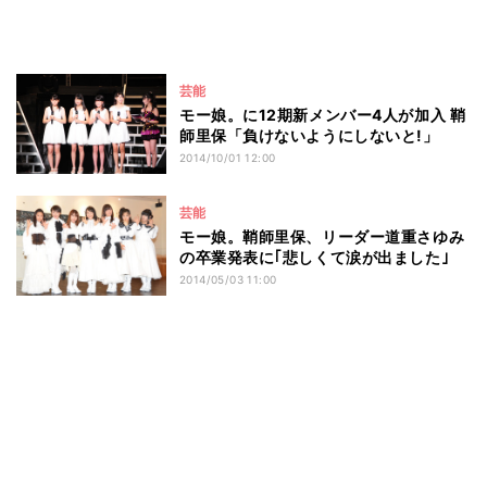
芸能
モー娘。に12期新メンバー4人が加入 鞘
師里保「負けないようにしないと!」
2014/10/01 12:00
芸能
モー娘。鞘師里保、リーダー道重さゆみ
の卒業発表に｢悲しくて涙が出ました｣
2014/05/03 11:00