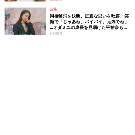
芸能
同棲解消を決断、正直な思いを吐露、笑
顔で「じゃあね、バイバイ。元気でね」
…オダミユの成長を見届けた平祐奈も思
わず涙 『ガールオアレディ3』
11時間前