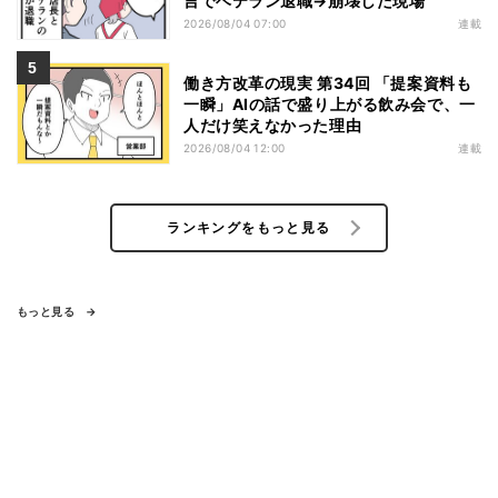
言でベテラン退職→崩壊した現場
2026/08/04 07:00
連載
働き方改革の現実 第34回 「提案資料も
一瞬」AIの話で盛り上がる飲み会で、一
人だけ笑えなかった理由
2026/08/04 12:00
連載
ランキングをもっと見る
もっと見る