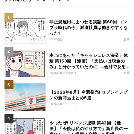
非正規雇用にまつわる実話 第60回 コン
プラ時代の今、派遣社員は働きやすくな
った?
15時間前
連載
本当にあった「キャッシュレス決済」体
験 第153回 【漫画】「支払いは現金の
み」と分かっていたのに……会計で反射
的に出してしまったものは
2026/08/05 06:11
連載
【2026年8月】今週発売! セブンイレブ
ンの新商品まとめ5選
2026/08/05 11:52
やったぜ! リベンジ退職 第42回 【漫
画】「今後は私のやり方で」新店長の一