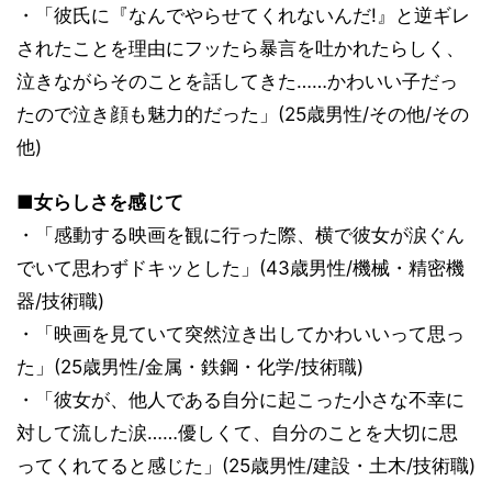
・「彼氏に『なんでやらせてくれないんだ!』と逆ギレ
されたことを理由にフッたら暴言を吐かれたらしく、
泣きながらそのことを話してきた……かわいい子だっ
たので泣き顔も魅力的だった」(25歳男性/その他/その
他)
■女らしさを感じて
・「感動する映画を観に行った際、横で彼女が涙ぐん
でいて思わずドキッとした」(43歳男性/機械・精密機
器/技術職)
・「映画を見ていて突然泣き出してかわいいって思っ
た」(25歳男性/金属・鉄鋼・化学/技術職)
・「彼女が、他人である自分に起こった小さな不幸に
対して流した涙……優しくて、自分のことを大切に思
ってくれてると感じた」(25歳男性/建設・土木/技術職)