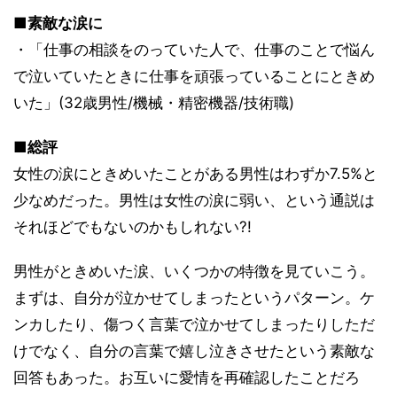
■素敵な涙に
・「仕事の相談をのっていた人で、仕事のことで悩ん
で泣いていたときに仕事を頑張っていることにときめ
いた」(32歳男性/機械・精密機器/技術職)
■総評
女性の涙にときめいたことがある男性はわずか7.5%と
少なめだった。男性は女性の涙に弱い、という通説は
それほどでもないのかもしれない?!
男性がときめいた涙、いくつかの特徴を見ていこう。
まずは、自分が泣かせてしまったというパターン。ケ
ンカしたり、傷つく言葉で泣かせてしまったりしただ
けでなく、自分の言葉で嬉し泣きさせたという素敵な
回答もあった。お互いに愛情を再確認したことだろ