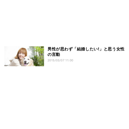
男性が思わず「結婚したい!」と思う女性
の言動
2015/03/07 11:00