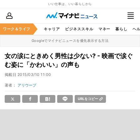
いい仕事は、いい暮らしから
ワーク＆ライフ
キャリア
ビジネススキル
マネー
暮らし
ヘ
Googleでマイナビニュースを優先表示する方法
女の涙にときめく男性は少ない? - 映画で涙ぐ
む姿に「かわいい」の声も
掲載日
2015/03/10 11:00
著者：
アリウープ
URLをコピー