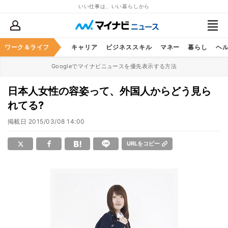
いい仕事は、いい暮らしから
ワーク＆ライフ
キャリア
ビジネススキル
マネー
暮らし
ヘ
Googleでマイナビニュースを優先表示する方法
日本人女性の容姿って、外国人からどう見ら
れてる?
掲載日
2015/03/08 14:00
URLをコピー