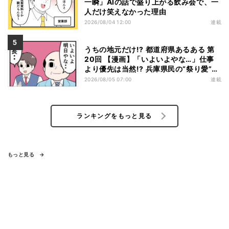
一瞬」AIの話で盛り上がる飲み会で、一
人だけ笑えなかった理由
2026/08/04 12:00
連載
うちの地元だけ!? 都道府県あるある 第
20回 【漫画】「いよいよやな…」仕事
より優先は当然!? 兵庫県民の“祭り愛”が
熱すぎた
2026/08/05 07:00
連載
ランキングをもっと見る
もっと見る