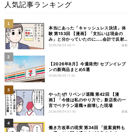
人気記事ランキング
本当にあった「キャッシュレス決済」体
験 第153回 【漫画】「支払いは現金の
み」と分かっていたのに……会計で反射
的に出してしまったものは
2026/08/05 06:11
連載
【2026年8月】今週発売! セブンイレブ
ンの新商品まとめ5選
2026/08/05 11:52
やったぜ! リベンジ退職 第42回 【漫
画】「今後は私のやり方で」新店長の一
言でベテラン退職→崩壊した現場
2026/08/04 07:00
連載
働き方改革の現実 第34回 「提案資料も