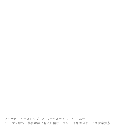
マイナビニューストップ
ワーク＆ライフ
マネー
セブン銀行、博多駅前に有人店舗オープン - 海外送金サービス営業拠点