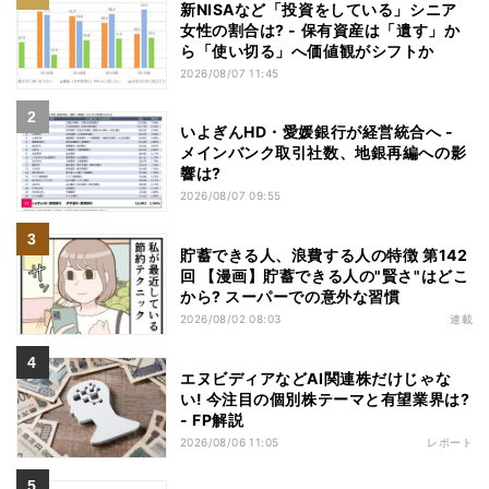
新NISAなど「投資をしている」シニア
女性の割合は? - 保有資産は「遺す」か
ら「使い切る」へ価値観がシフトか
2026/08/07 11:45
いよぎんHD・愛媛銀行が経営統合へ -
メインバンク取引社数、地銀再編への影
響は?
2026/08/07 09:55
貯蓄できる人、浪費する人の特徴 第142
回 【漫画】貯蓄できる人の"賢さ"はどこ
から? スーパーでの意外な習慣
2026/08/02 08:03
連載
エヌビディアなどAI関連株だけじゃな
い! 今注目の個別株テーマと有望業界は?
- FP解説
2026/08/06 11:05
レポート