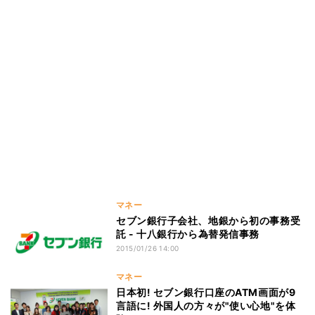
マネー
セブン銀行子会社、地銀から初の事務受
託 - 十八銀行から為替発信事務
2015/01/26 14:00
マネー
日本初! セブン銀行口座のATM画面が9
言語に! 外国人の方々が"使い心地"を体