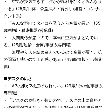
・「空気が換気できず、誰かが風邪をひくとみんなう
つる」(25歳/団体・公益法人・官公庁/経営・コンサル
タント系)
・「みんな室内でタバコを吸うから空気が悪い」(35
歳/機械・精密機器/営業職)
・「人間関係が悪いので、本当に空気がよどんでい
る」(25歳/運輸・倉庫/事務系専門職)
・「無理やり人を詰め込んでいるので空気が薄く、机
の間隔も狭いので圧迫感がある」(43歳/情報・IT/技術
職)
■デスクの広さ
・「A3の紙が2枚広げられない」(29歳/その他/事務系
専門職)
・「デスクの奥行きが短いので、デスクの上に資料と
かの放置ができない」(50歳以上/情報・IT/事務系専門