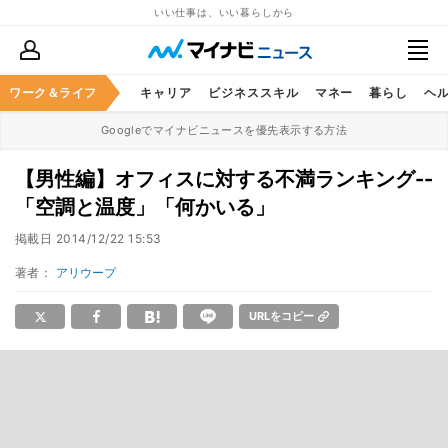
いい仕事は、いい暮らしから
ワーク＆ライフ
キャリア
ビジネススキル
マネー
暮らし
ヘ
Googleでマイナビニュースを優先表示する方法
【男性編】オフィスに対する不満ランキング--
「空調と温度」「何かいる」
掲載日
2014/12/22 15:53
著者：
アリウープ
URLをコピー