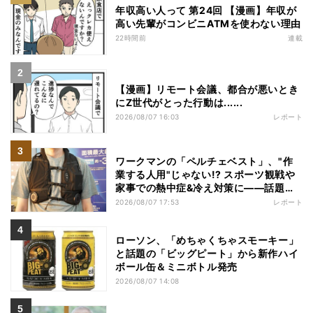
年収高い人って 第24回 【漫画】年収が
高い先輩がコンビニATMを使わない理由
22時間前
連載
【漫画】リモート会議、都合が悪いとき
にZ世代がとった行動は......
2026/08/07 16:03
レポート
ワークマンの「ペルチェベスト」、"作
業する人用"じゃない!? スポーツ観戦や
家事での熱中症&冷え対策に――話題の
商品を徹底検証
2026/08/07 17:53
レポート
ローソン、「めちゃくちゃスモーキー」
と話題の「ビッグピート」から新作ハイ
ボール缶＆ミニボトル発売
2026/08/07 14:08