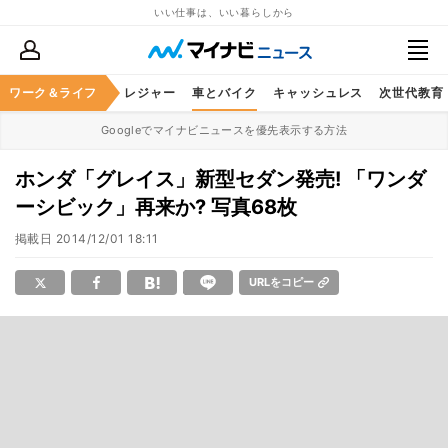
いい仕事は、いい暮らしから
ヘルスケア
ワーク＆ライフ
グルメ
レジャー
車とバイク
キャッシュレス
次世代教育
Googleでマイナビニュースを優先表示する方法
ホンダ「グレイス」新型セダン発売! 「ワンダ
ーシビック」再来か? 写真68枚
掲載日
2014/12/01 18:11
URLをコピー