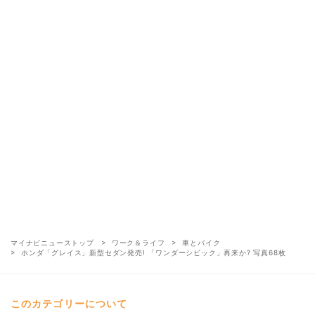
マイナビニューストップ
ワーク＆ライフ
車とバイク
ホンダ「グレイス」新型セダン発売! 「ワンダーシビック」再来か? 写真68枚
このカテゴリーについて