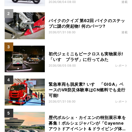
2026/08/04 08:00
連載
バイクのクイズ 第62回 バイクのステッ
プに謎の突起物! 何のパーツ?
2026/07/31 08:00
連載
初代ジェミニもビークロスも実物展示!
「いすゞプラザ」に行ってみた
2026/08/05 08:00
レポート
緊急車両も脱炭素? いすゞ「GIGA」ベ
ースのVR防災体験車はCN燃料でも走行
可能!
2026/07/31 08:00
レポート
歴代ポルシェ・カイエンの特別展示車を
募集！ポルシェジャパンが「Cayenne
アウトドアイベント & ドライビング体