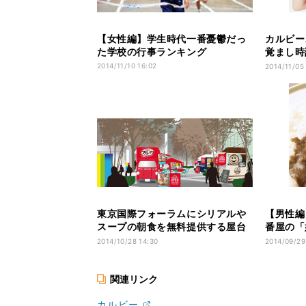
【女性編】学生時代一番憂鬱だっ
カルビー
た学校の行事ランキング
覚まし時
ーン開始
2014/11/10 16:02
2014/11/05
東京国際フォーラムにシリアルや
【男性編
スープの朝食を無料提供する屋台
番屋の「
がオープン
キング
2014/10/28 14:30
2014/09/29
関連リンク
カルビー