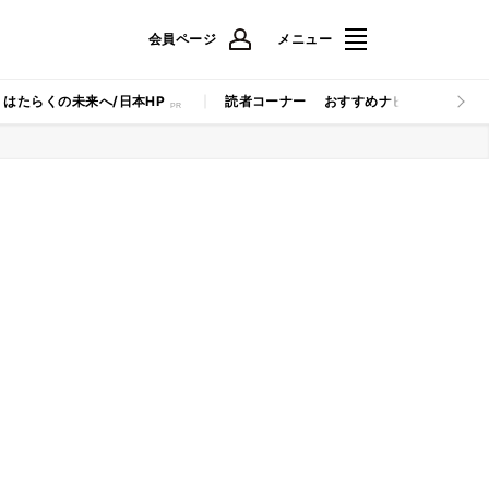
会員ページ
メニュー
はたらくの未来へ/日本HP
読者コーナー
おすすめナビ
マイナビB