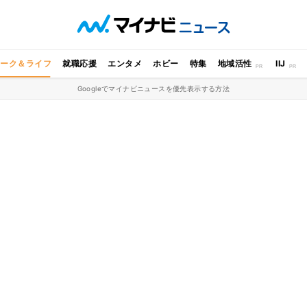
ワーク＆ライフ
就職応援
エンタメ
ホビー
特集
地域活性
IIJ
Googleでマイナビニュースを優先表示する方法