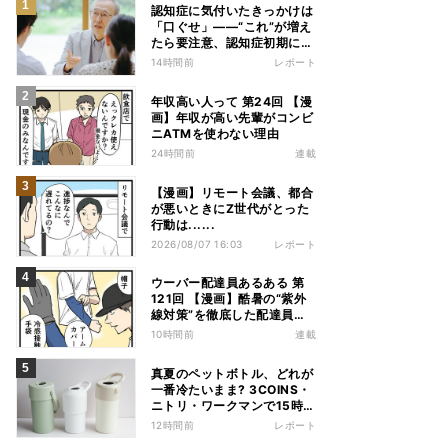
認知症に気付いたきっかけは
「口ぐせ」――“これ”が増え
たら要注意、認知症初期に見
られる「会話の特徴」とは
14時間前
レポート
年収高い人って 第24回 【漫
画】年収が高い先輩がコンビ
ニATMを使わない理由
24時間前
連載
【漫画】リモート会議、都合
が悪いときにZ世代がとった
行動は......
2026/08/07 16:03
レポート
ウーバー配達員あるある 第
121回 【漫画】酷暑の“紫外
線対策”を徹底した配達員
が、数カ月後に絶句した理由
10時間前
連載
真夏のペットボトル、どれが
一番冷たいまま? 3COINS・
ニトリ・ワークマンで15時間
検証してみた
12時間前
レポート