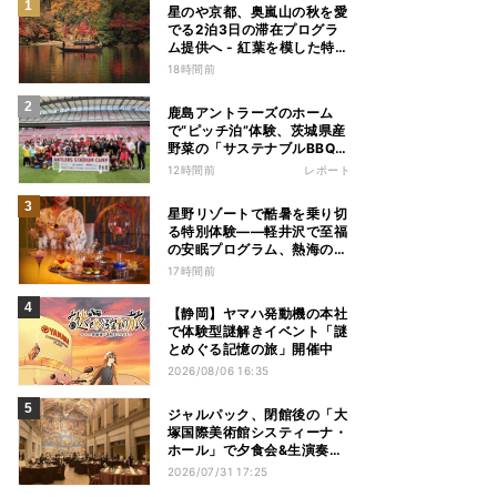
星のや京都、奥嵐山の秋を愛
でる2泊3日の滞在プログラ
ム提供へ - 紅葉を模した特別
料理、舟遊び、オオモミジの
18時間前
下でおこなう深呼吸など
鹿島アントラーズのホーム
で“ピッチ泊”体験、茨城県産
野菜の「サステナブルBBQ」
も楽しむ特別キャンプ
12時間前
レポート
星野リゾートで酷暑を乗り切
る特別体験——軽井沢で至福
の安眠プログラム、熱海の花
火や北海道トマムのとうきび
17時間前
を主役にしたアフタヌーンテ
ィー
【静岡】ヤマハ発動機の本社
で体験型謎解きイベント「謎
とめぐる記憶の旅」開催中
2026/08/06 16:35
ジャルパック、閉館後の「大
塚国際美術館システィーナ・
ホール」で夕食会&生演奏を
楽しむツアーを販売 – 徳島を
2026/07/31 17:25
巡る5つのコース