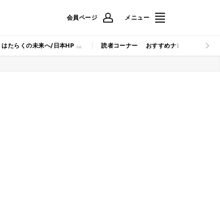
会員ページ
メニュー
はたらくの未来へ/日本HP
読者コーナー
おすすめナビ
マイナビB