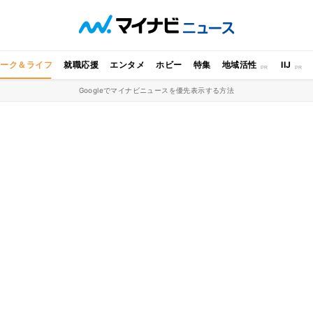
ワーク＆ライフ
就職応援
エンタメ
ホビー
特集
地域活性
IIJ
Googleでマイナビニュースを優先表示する方法