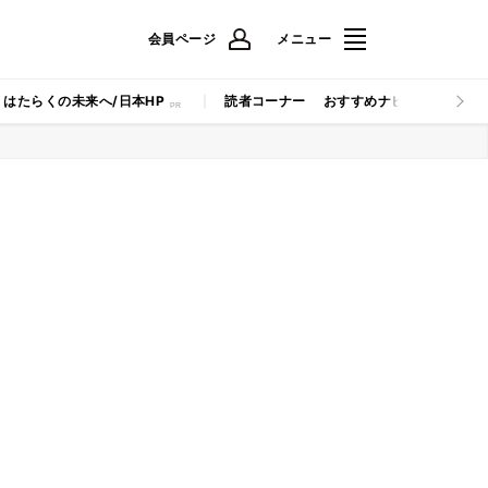
会員ページ
メニュー
はたらくの未来へ/日本HP
読者コーナー
おすすめナビ
マイナビB