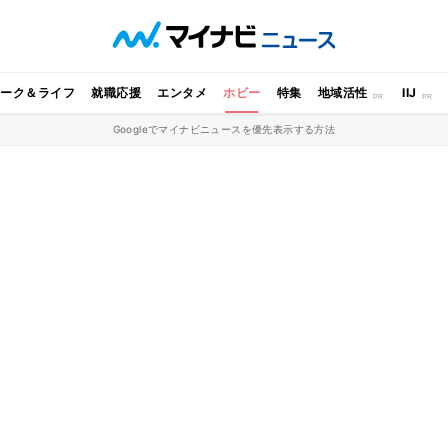
ワーク＆ライフ
就職応援
エンタメ
ホビー
特集
地域活性
IIJ
Googleでマイナビニュースを優先表示する方法