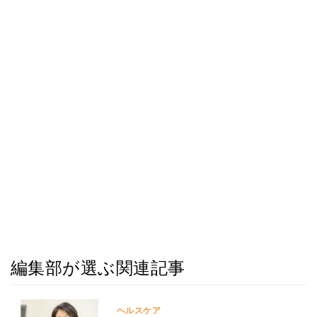
編集部が選ぶ関連記事
ヘルスケア