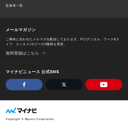
監修者一覧
メールマガジン
ご興味に合わせたメルマガを配信しております。PC/デジタル、ワーク&ラ
イフ、エンタメ/ホビーの3種類を用意。
無料登録はこちら
マイナビニュース 公式SNS
Copyright © Mynavi Corporation