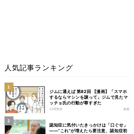
人気記事ランキング
ジムに通えば 第82回 【漫画】「スマホ
するならマシンを譲って」ジムで見たマ
ッチョ氏の行動が尊すぎた
22時間前
連載
認知症に気付いたきっかけは「口ぐせ」
――“これ”が増えたら要注意、認知症初