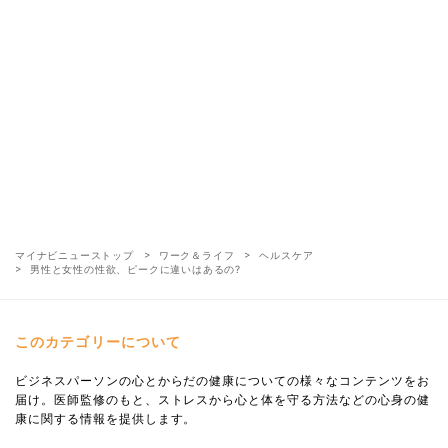
マイナビニューストップ
ワーク＆ライフ
ヘルスケア
男性と女性の性欲、ピークに違いはあるの?
このカテゴリーについて
ビジネスパーソンの心とからだの健康についての様々なコンテンツをお
届け。医師監修のもと、ストレスから心と体を守る方法などの心身の健
康に関する情報を提供します。