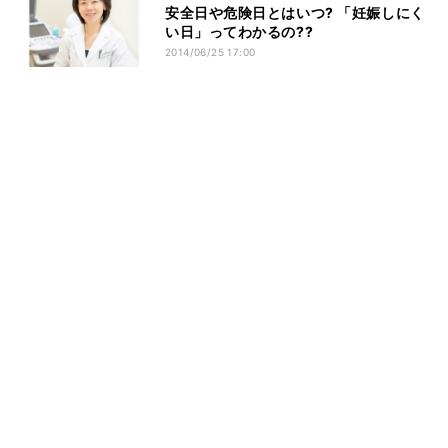
安全日や危険日とはいつ? 「妊娠しにく
い日」ってわかるの??
2014/06/25 17:00