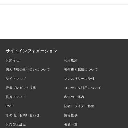
サイトインフォメーション
お知らせ
利用規約
個人情報の取り扱いについて
著作権と転載について
サイトマップ
プレスリリース受付
読者プレゼント提供
コンテンツ利用について
提携メディア
広告のご案内
RSS
記者・ライター募集
その他、お問い合わせ
情報提供
お詫びと訂正
著者一覧