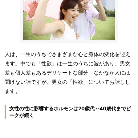
人は、一生のうちでさまざまな心と身体の変化を迎え
ます。中でも「性欲」は一生のうちに波があり、男女
差も個人差もあるデリケートな部分。なかなか人には
聞けない話ですが、男女の「性欲」についてお話しし
ます。
女性の性に影響するホルモンは20歳代～40歳代までピ
ークが続く