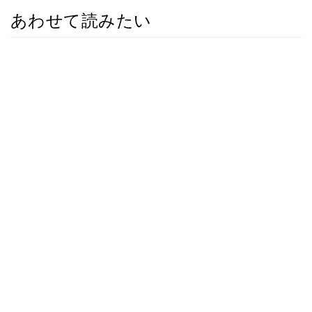
あわせて読みたい