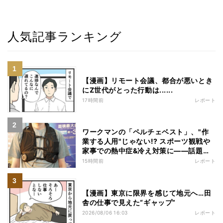
人気記事ランキング
【漫画】リモート会議、都合が悪いとき
にZ世代がとった行動は......
17時間前
レポート
ワークマンの「ペルチェベスト」、"作
業する人用"じゃない!? スポーツ観戦や
家事での熱中症&冷え対策に――話題の
商品を徹底検証
15時間前
レポート
【漫画】東京に限界を感じて地元へ…田
舎の仕事で見えた“ギャップ”
2026/08/06 16:03
レポート