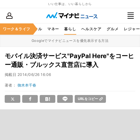
いい仕事は、いい暮らしから
ャリア
ワーク＆ライフ
ビジネススキル
マネー
暮らし
ヘルスケア
グルメ
レジャー
Googleでマイナビニュースを優先表示する方法
モバイル決済サービス"PayPal Here"をコーヒ
ー通販・ブルックス直営店に導入
掲載日
2014/06/26 16:06
著者：
御木本千春
URLをコピー