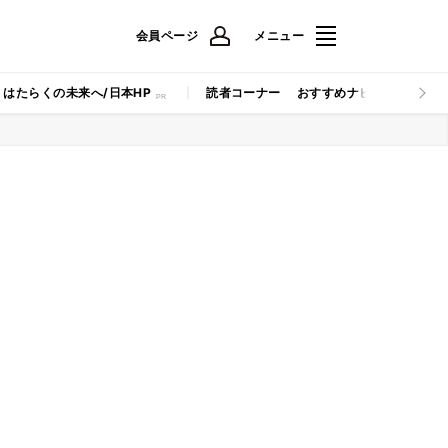
会員ページ
メニュー
はたらくの未来へ/日本HP
読者コーナー
おすすめナビ
マイナビB