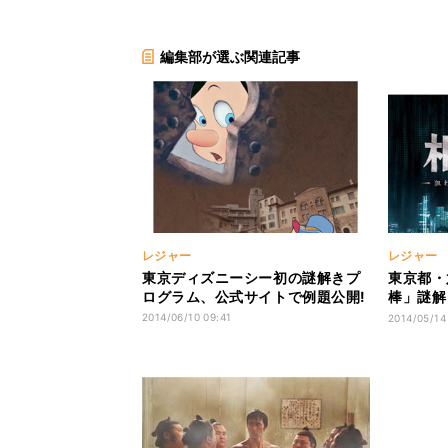
編集部が選ぶ関連記事
レジャー
レジャー
東京ディズニーシー初の謎解きプ
東京都・
ログラム、公式サイトで例題公開!
棒」謎解
出演
2014/06/10 09:41
2014/05/14