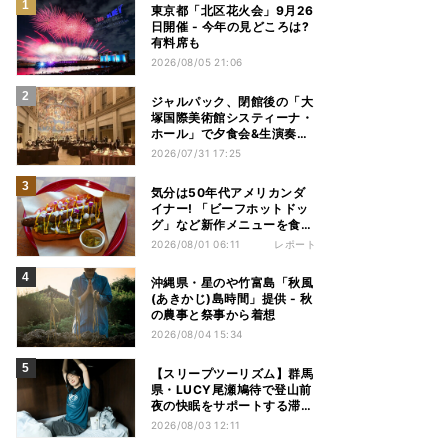
東京都「北区花火会」9月26
日開催 - 今年の見どころは?
有料席も
2026/08/05 21:06
ジャルパック、閉館後の「大
塚国際美術館システィーナ・
ホール」で夕食会&生演奏を
楽しむツアーを販売 – 徳島を
2026/07/31 17:25
巡る5つのコース
気分は50年代アメリカンダ
イナー! 「ビーフホットドッ
グ」など新作メニューを食べ
てきた【1955 東京ベイ by
2026/08/01 06:11
レポート
星野リゾート宿泊レポ】
沖縄県・星のや竹富島「秋風
(あきかじ)島時間」提供 - 秋
の農事と祭事から着想
2026/08/04 15:34
【スリープツーリズム】群馬
県・LUCY尾瀬鳩待で登山前
夜の快眠をサポートする滞在
プラン提供 - 「ヒツジのいら
2026/08/03 12:11
ない枕」とコラボ