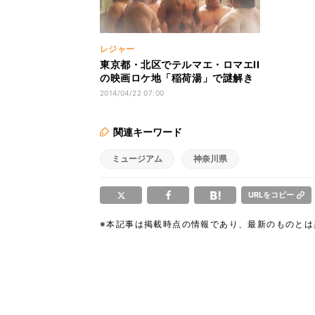
レジャー
東京都・北区でテルマエ・ロマエII
の映画ロケ地「稲荷湯」で謎解き
イベント
2014/04/22 07:00
関連キーワード
ミュージアム
神奈川県
URLをコピー
※本記事は掲載時点の情報であり、最新のものと