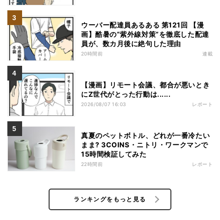
ウーバー配達員あるある 第121回 【漫
画】酷暑の“紫外線対策”を徹底した配達
員が、数カ月後に絶句した理由
20時間前
連載
【漫画】リモート会議、都合が悪いとき
にZ世代がとった行動は......
2026/08/07 16:03
レポート
真夏のペットボトル、どれが一番冷たい
まま? 3COINS・ニトリ・ワークマンで
15時間検証してみた
22時間前
レポート
ランキングをもっと見る