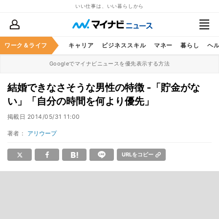
いい仕事は、いい暮らしから
ワーク＆ライフ
キャリア
ビジネススキル
マネー
暮らし
ヘ
Googleでマイナビニュースを優先表示する方法
結婚できなさそうな男性の特徴 -「貯金がな
い」「自分の時間を何より優先」
掲載日
2014/05/31 11:00
著者：
アリウープ
URLをコピー