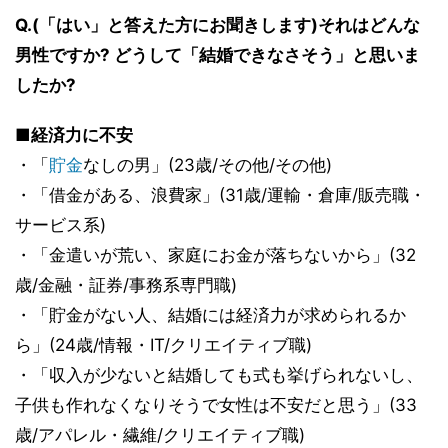
Q.(「はい」と答えた方にお聞きします)それはどんな
男性ですか? どうして「結婚できなさそう」と思いま
したか?
■経済力に不安
・「
貯金
なしの男」(23歳/その他/その他)
・「借金がある、浪費家」(31歳/運輸・倉庫/販売職・
サービス系)
・「金遣いが荒い、家庭にお金が落ちないから」(32
歳/金融・証券/事務系専門職)
・「貯金がない人、結婚には経済力が求められるか
ら」(24歳/情報・IT/クリエイティブ職)
・「収入が少ないと結婚しても式も挙げられないし、
子供も作れなくなりそうで女性は不安だと思う」(33
歳/アパレル・繊維/クリエイティブ職)