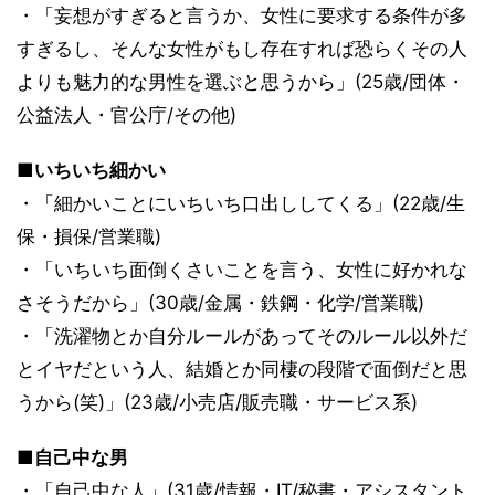
・「妄想がすぎると言うか、女性に要求する条件が多
すぎるし、そんな女性がもし存在すれば恐らくその人
よりも魅力的な男性を選ぶと思うから」(25歳/団体・
公益法人・官公庁/その他)
■いちいち細かい
・「細かいことにいちいち口出ししてくる」(22歳/生
保・損保/営業職)
・「いちいち面倒くさいことを言う、女性に好かれな
さそうだから」(30歳/金属・鉄鋼・化学/営業職)
・「洗濯物とか自分ルールがあってそのルール以外だ
とイヤだという人、結婚とか同棲の段階で面倒だと思
うから(笑)」(23歳/小売店/販売職・サービス系)
■自己中な男
・「自己中な人」(31歳/情報・IT/秘書・アシスタント