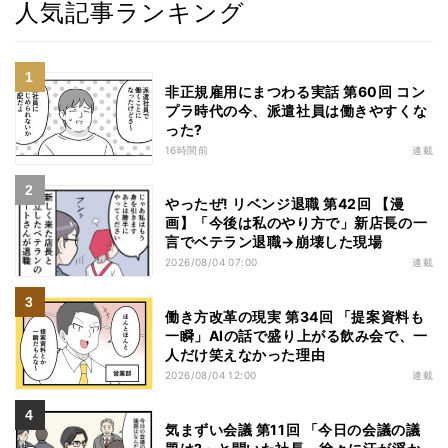
人気記事ランキング
非正規雇用にまつわる実話 第60回 コン
プラ時代の今、派遣社員は働きやすくな
った?
16時間前
連載
やったぜ! リベンジ退職 第42回 【漫
画】「今後は私のやり方で」新店長の一
言でベテラン退職→崩壊した現場
2026/08/04 07:00
連載
働き方改革の現実 第34回 「提案資料も
一瞬」AIの話で盛り上がる飲み会で、一
人だけ笑えなかった理由
2026/08/04 12:00
連載
気まずい会議 第11回 「今日の会議の議