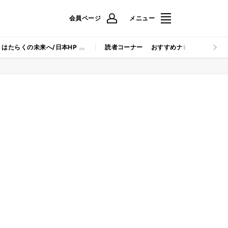
会員ページ
メニュー
はたらくの未来へ/日本HP
読者コーナー
おすすめナビ
マイナビB