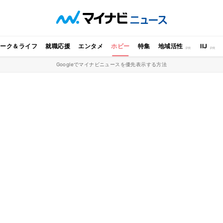
ワーク＆ライフ
就職応援
エンタメ
ホビー
特集
地域活性
IIJ
Googleでマイナビニュースを優先表示する方法