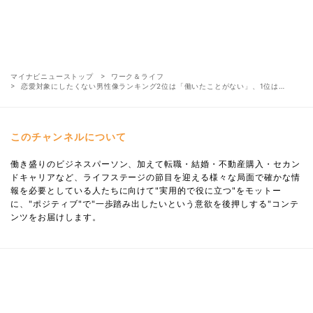
マイナビニューストップ
ワーク＆ライフ
恋愛対象にしたくない男性像ランキング2位は「働いたことがない」、1位は…
このチャンネルについて
働き盛りのビジネスパーソン、加えて転職・結婚・不動産購入・セカン
ドキャリアなど、ライフステージの節目を迎える様々な局面で確かな情
報を必要としている人たちに向けて"実用的で役に立つ"をモットー
に、"ポジティブ"で"一歩踏み出したいという意欲を後押しする"コンテ
ンツをお届けします。