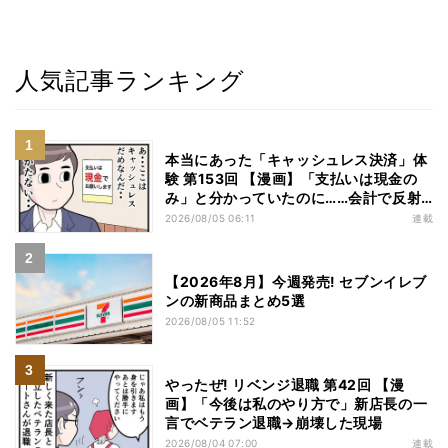
人気記事ランキング
本当にあった「キャッシュレス決済」体
験 第153回 【漫画】「支払いは現金の
み」と分かっていたのに……会計で反射
的に出してしまったものは
2026/08/05 06:11
連載
【2026年8月】今週発売! セブンイレブ
ンの新商品まとめ5選
2026/08/05 11:52
やったぜ! リベンジ退職 第42回 【漫
画】「今後は私のやり方で」新店長の一
言でベテラン退職→崩壊した現場
2026/08/04 07:00
連載