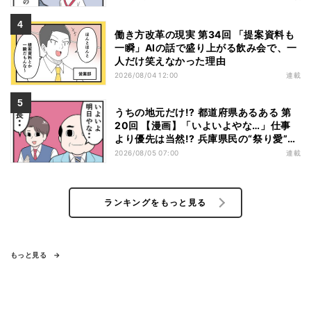
働き方改革の現実 第34回 「提案資料も
一瞬」AIの話で盛り上がる飲み会で、一
人だけ笑えなかった理由
2026/08/04 12:00
連載
うちの地元だけ!? 都道府県あるある 第
20回 【漫画】「いよいよやな…」仕事
より優先は当然!? 兵庫県民の“祭り愛”が
熱すぎた
2026/08/05 07:00
連載
ランキングをもっと見る
もっと見る