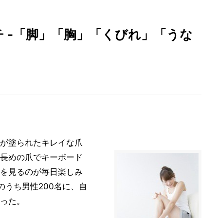
 -「脚」「胸」「くびれ」「うな
が塗られたキレイな爪
長めの爪でキーボード
を見るのが毎日楽しみ
のうち男性200名に、自
った。