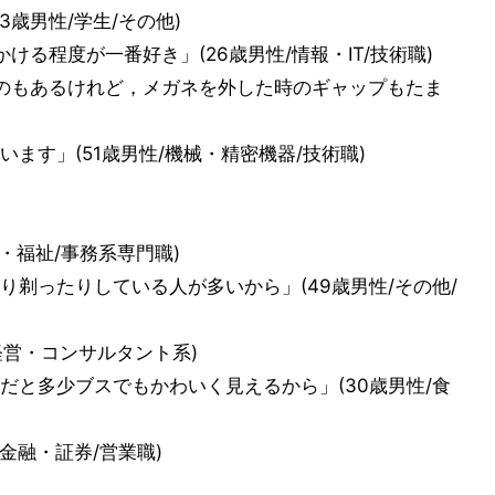
歳男性/学生/その他)
ける程度が一番好き」(26歳男性/情報・IT/技術職)
るのもあるけれど，メガネを外した時のギャップもたま
ます」(51歳男性/機械・精密機器/技術職)
・福祉/事務系専門職)
剃ったりしている人が多いから」(49歳男性/その他/
/経営・コンサルタント系)
だと多少ブスでもかわいく見えるから」(30歳男性/食
金融・証券/営業職)