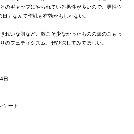
とのギャップにやられている男性が多いので、男性ウ
の日」なんて作戦も有効かもしれない。
きれいな肌など、数こそ少なかったものの熱のこもっ
りのフェティシズム、ぜひ探してみてほしい。
14日
ンケート