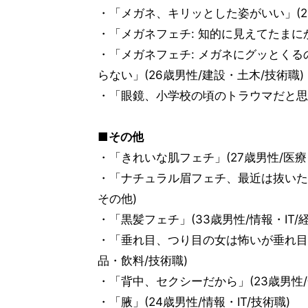
・「メガネ、キリッとした姿がいい」(23
・「メガネフェチ: 知的に見えてたまにか
・「メガネフェチ: メガネにグッとく
らない」(26歳男性/建設・土木/技術職)
・「眼鏡、小学校の頃のトラウマだと思い
■その他
・「きれいな肌フェチ」(27歳男性/医療
・「ナチュラル眉フェチ、最近は抜いたり
その他)
・「黒髪フェチ」(33歳男性/情報・IT
・「垂れ目、つり目の女は怖いが垂れ目
品・飲料/技術職)
・「背中、セクシーだから」(23歳男性/
・「腋」(24歳男性/情報・IT/技術職)