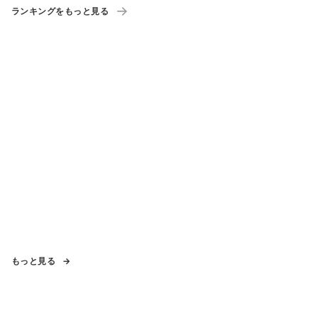
ランキングをもっと見る
もっと見る