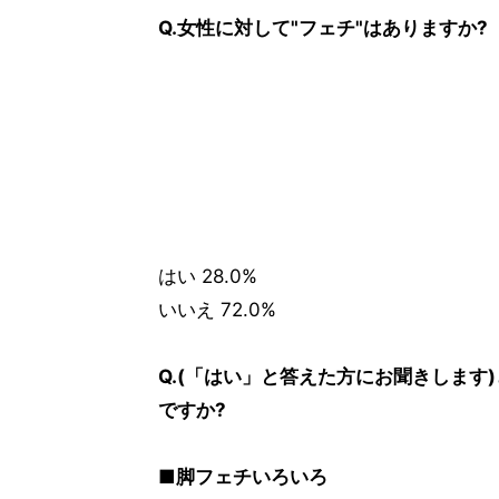
Q.女性に対して"フェチ"はありますか?
はい 28.0%
いいえ 72.0%
Q.(「はい」と答えた方にお聞きします
ですか?
■脚フェチいろいろ