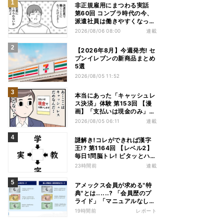
非正規雇用にまつわる実話
第60回 コンプラ時代の今、
派遣社員は働きやすくなっ
た?
2026/08/06 08:00
連載
【2026年8月】今週発売! セ
ブンイレブンの新商品まとめ
5選
2026/08/05 11:52
本当にあった「キャッシュレ
ス決済」体験 第153回 【漫
画】「支払いは現金のみ」と
分かっていたのに……会計で
2026/08/05 06:11
連載
反射的に出してしまったもの
は
謎解き!コレができれば漢字
王!? 第1164回 【レベル2】
毎日1問脳トレ! ピタッとハマ
る漢字はどれだ?
23時間前
連載
アメックス会員が求める"特
典"とは......? 「会員歴のプ
ライド」「マニュアルなしの
コンシェルジュ」など担当者
19時間前
レポート
から聞いた"裏話"も