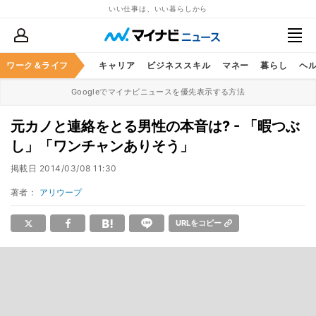
いい仕事は、いい暮らしから
ワーク＆ライフ
キャリア
ビジネススキル
マネー
暮らし
ヘ
Googleでマイナビニュースを優先表示する方法
元カノと連絡をとる男性の本音は? - 「暇つぶ
し」「ワンチャンありそう」
掲載日
2014/03/08 11:30
著者：
アリウープ
URLをコピー