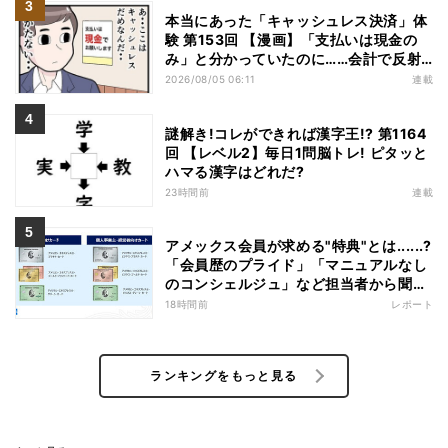
本当にあった「キャッシュレス決済」体
験 第153回 【漫画】「支払いは現金の
み」と分かっていたのに……会計で反射
的に出してしまったものは
2026/08/05 06:11
連載
謎解き!コレができれば漢字王!? 第1164
回 【レベル2】毎日1問脳トレ! ピタッと
ハマる漢字はどれだ?
23時間前
連載
アメックス会員が求める"特典"とは......?
「会員歴のプライド」「マニュアルなし
のコンシェルジュ」など担当者から聞い
た"裏話"も
18時間前
レポート
ランキングをもっと見る