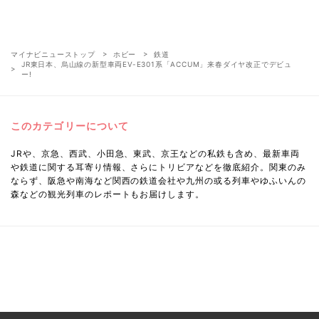
マイナビニューストップ
ホビー
鉄道
JR東日本、烏山線の新型車両EV-E301系「ACCUM」来春ダイヤ改正でデビュ
ー!
このカテゴリーについて
JRや、京急、西武、小田急、東武、京王などの私鉄も含め、最新車両
や鉄道に関する耳寄り情報、さらにトリビアなどを徹底紹介。関東のみ
ならず、阪急や南海など関西の鉄道会社や九州の或る列車やゆふいんの
森などの観光列車のレポートもお届けします。