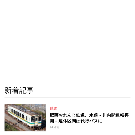
新着記事
鉄道
肥薩おれんじ鉄道、水俣～川内間運転再
開 - 運休区間は代行バスに
14分前