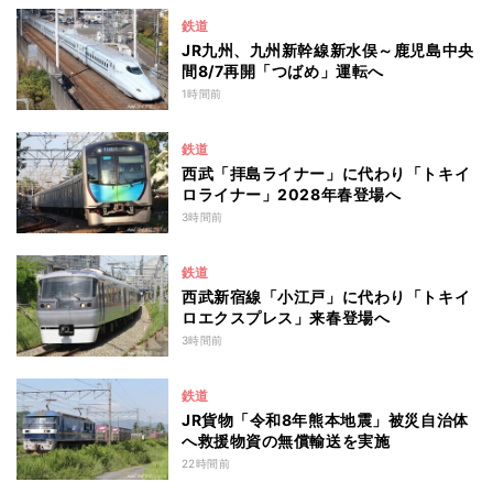
鉄道
JR九州、九州新幹線新水俣～鹿児島中央
間8/7再開「つばめ」運転へ
1時間前
鉄道
西武「拝島ライナー」に代わり「トキイ
ロライナー」2028年春登場へ
3時間前
鉄道
西武新宿線「小江戸」に代わり「トキイ
ロエクスプレス」来春登場へ
3時間前
鉄道
JR貨物「令和8年熊本地震」被災自治体
へ救援物資の無償輸送を実施
22時間前