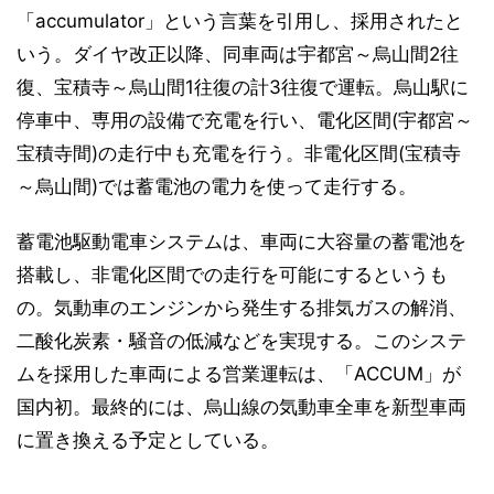
「accumulator」という言葉を引用し、採用されたと
いう。ダイヤ改正以降、同車両は宇都宮～烏山間2往
復、宝積寺～烏山間1往復の計3往復で運転。烏山駅に
停車中、専用の設備で充電を行い、電化区間(宇都宮～
宝積寺間)の走行中も充電を行う。非電化区間(宝積寺
～烏山間)では蓄電池の電力を使って走行する。
蓄電池駆動電車システムは、車両に大容量の蓄電池を
搭載し、非電化区間での走行を可能にするというも
の。気動車のエンジンから発生する排気ガスの解消、
二酸化炭素・騒音の低減などを実現する。このシステ
ムを採用した車両による営業運転は、「ACCUM」が
国内初。最終的には、烏山線の気動車全車を新型車両
に置き換える予定としている。