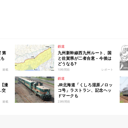
鉄道
 第
九州新幹線西九州ルート、国
取も
と佐賀県が二者合意 - 今後は
どうなる?
連載
10時間前
レポート
鉄道
 【漫
JR北海道「くしろ湿原ノロッ
…交
コ号」ラストラン、記念ヘッ
ドマークも
連載
23時間前