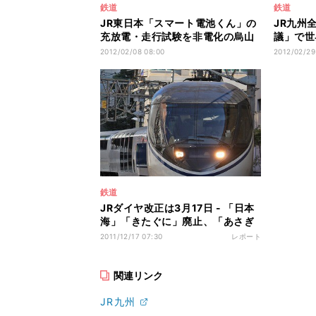
鉄道
鉄道
JR東日本「スマート電池くん」の
JR九州
充放電・走行試験を非電化の烏山
議」で世
線で実施
付ショー
2012/02/08 08:00
2012/02/29
鉄道
JRダイヤ改正は3月17日 - 「日本
海」「きたぐに」廃止、「あさぎ
り」MSEに
2011/12/17 07:30
レポート
関連リンク
JR九州