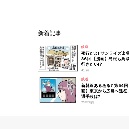
新着記事
鉄道
夜行だよ! サンライズ出雲
36回 【漫画】島根も鳥
行きたい!?
4分前
鉄道
新幹線あるある? 第54回
画】東京から広島へ遠征
通手段は?
23時間前