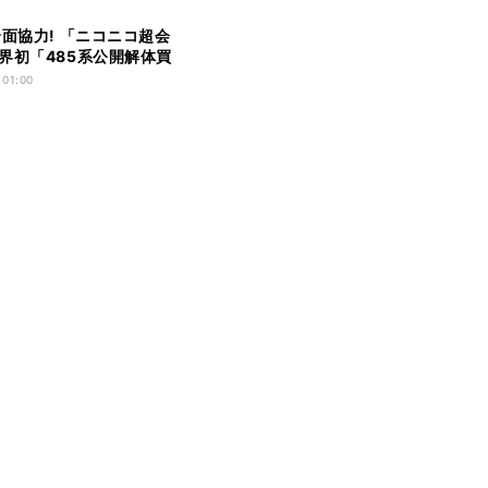
全面協力! 「ニコニコ超会
界初「485系公開解体買
」
 01:00