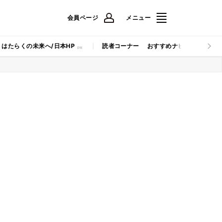
会員ページ
メニュー
はたらくの未来へ/日本HP
読者コーナー
おすすめナビ
マイナビB