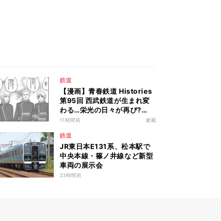
鉄道
【漫画】青春鉄道 Histories
第95回 西武鉄道が生まれ変
わる…栄光の日々が再び?
「サーベラスの撤退」
11時間前
連載
鉄道
JR東日本E131系、松本駅で
中央本線・篠ノ井線など新型
車両の展示会
23時間前