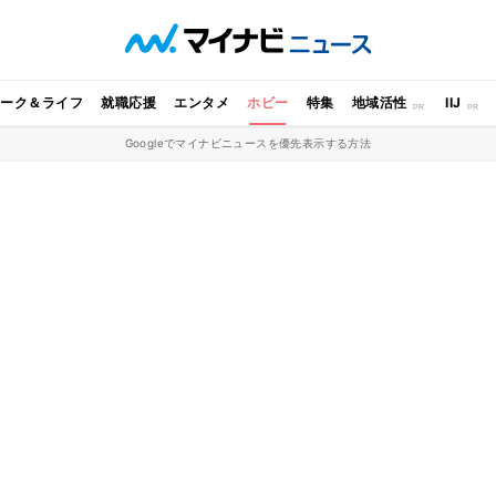
ワーク＆ライフ
就職応援
エンタメ
ホビー
特集
地域活性
IIJ
Googleでマイナビニュースを優先表示する方法