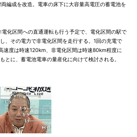
系2両編成を改造。電車の床下に大容量高電圧の蓄電池を
ら非電化区間への直通運転も行う予定で、電化区間の駅で
し、その電力で非電化区間を走行する。1回の充電で
高速度は時速120km、非電化区間は時速80km程度に
もとに、蓄電池電車の量産化に向けて検討される。