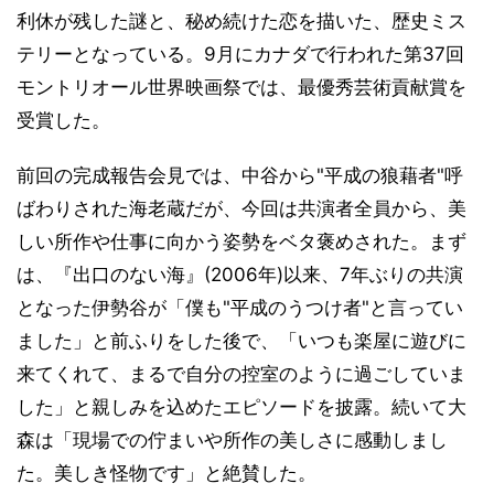
利休が残した謎と、秘め続けた恋を描いた、歴史ミス
テリーとなっている。9月にカナダで行われた第37回
モントリオール世界映画祭では、最優秀芸術貢献賞を
受賞した。
前回の完成報告会見では、中谷から"平成の狼藉者"呼
ばわりされた海老蔵だが、今回は共演者全員から、美
しい所作や仕事に向かう姿勢をベタ褒めされた。まず
は、『出口のない海』(2006年)以来、7年ぶりの共演
となった伊勢谷が「僕も"平成のうつけ者"と言ってい
ました」と前ふりをした後で、「いつも楽屋に遊びに
来てくれて、まるで自分の控室のように過ごしていま
した」と親しみを込めたエピソードを披露。続いて大
森は「現場での佇まいや所作の美しさに感動しまし
た。美しき怪物です」と絶賛した。