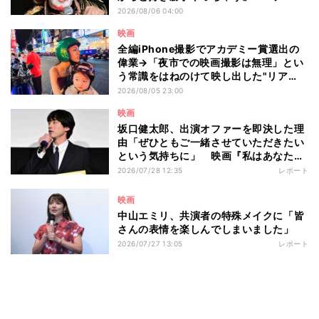
ン閣下が語る映画『レディ・オア・ノッ
2026/08/06 04:00
ト2』の"狂気"とは?
映画
全編iPhone撮影でアカデミー賞選出の
偉業→「夜市での映画撮影は無理」とい
う常識をはねのけて映し出した"リア
ル"とは――ツォウ監督が語る映画『左
2026/08/05 23:00
利き少女』の舞台裏
映画
坂口健太郎、出演オファーを即決した理
由「ぜひともご一緒させていただきたい
という気持ちに」 映画『私はあなたを
知らない、』完成披露舞台挨拶
2026/07/28 12:35
レポート
映画
中山エミリ、共演者の特殊メイクに「皆
さんの表情を楽しんでしまいました」
2026/07/27 13:05
レポート