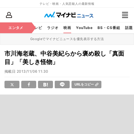
テレビ・映画・人気芸能人の最新情報
エンタメ
芸能
テレビ
ラジオ
映画
YouTube
BS・CS番組
話題
Googleでマイナビニュースを優先表示する方法
市川海老蔵、中谷美紀らから褒め殺し「真面
目」「美しき怪物」
掲載日
2013/11/06 11:30
URLをコピー