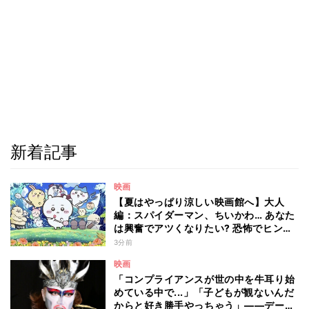
新着記事
映画
【夏はやっぱり涼しい映画館へ】大人
編：スパイダーマン、ちいかわ… あなた
は興奮でアツくなりたい? 恐怖でヒンヤ
リしたい? - 編集部が注目する最新映画5
3分前
選
映画
「コンプライアンスが世の中を牛耳り始
めている中で...」「子どもが観ないんだ
からと好き勝手やっちゃう」――デーモ