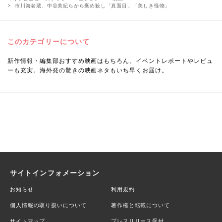
市川海老蔵、中谷美紀らから褒め殺し「真面目」「美しき怪物」
このカテゴリーについて
新作情報・編集部おすすめ映画はもちろん、イベントレポートやレビュ
ーも充実。海外発の驚きの映画ネタもいち早くお届け。
サイトインフォメーション
お知らせ
利用規約
個人情報の取り扱いについて
著作権と転載について
サイトマップ
プレスリリース受付