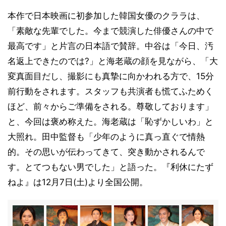
本作で日本映画に初参加した韓国女優のクララは、
「素敵な先輩でした。今まで競演した俳優さんの中で
最高です」と片言の日本語で賛辞。中谷は「今日、汚
名返上できたのでは?」と海老蔵の顔を見ながら、「大
変真面目だし、撮影にも真摯に向かわれる方で、15分
前行動をされます。スタッフも共演者も慌てふためく
ほど、前々からご準備をされる。尊敬しております」
と、今回は褒め称えた。海老蔵は「恥ずかしいわ」と
大照れ。田中監督も「少年のように真っ直ぐで情熱
的。その思いが伝わってきて、突き動かされるんで
す。とてつもない男でした」と語った。『利休にたず
ねよ』は12月7日(土)より全国公開。