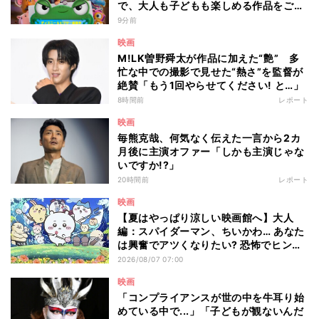
で、大人も子どもも楽しめる作品をご紹
介 - 編集部が注目する最新映画5選
9分前
映画
M!LK曽野舜太が作品に加えた“艶” 多
忙な中での撮影で見せた“熱さ”を監督が
絶賛「もう1回やらせてください! と…」
8時間前
レポート
映画
毎熊克哉、何気なく伝えた一言から2カ
月後に主演オファー「しかも主演じゃな
いですか!?」
20時間前
レポート
映画
【夏はやっぱり涼しい映画館へ】大人
編：スパイダーマン、ちいかわ… あなた
は興奮でアツくなりたい? 恐怖でヒンヤ
リしたい? - 編集部が注目する最新映画5
2026/08/07 07:00
選
映画
「コンプライアンスが世の中を牛耳り始
めている中で...」「子どもが観ないんだ