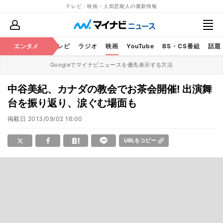
テレビ・映画・人気芸能人の最新情報
エンタメ
芸能
テレビ
ラジオ
映画
YouTube
BS・CS番組
話題
Googleでマイナビニュースを優先表示する方法
中谷美紀、カナダの教会でお茶会開催! 出演舞
台を振り返り、涙ぐむ場面も
掲載日
2013/09/02 16:00
URLをコピー