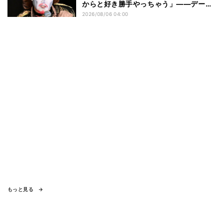
からと好き勝手やっちゃう」――デーモ
ン閣下が語る映画『レディ・オア・ノッ
2026/08/06 04:00
ト2』の"狂気"とは?
もっと見る