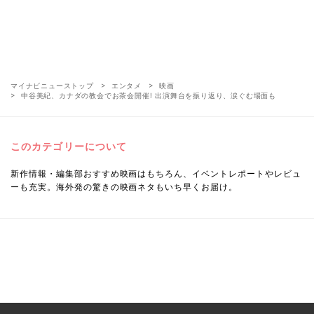
マイナビニューストップ
エンタメ
映画
中谷美紀、カナダの教会でお茶会開催! 出演舞台を振り返り、涙ぐむ場面も
このカテゴリーについて
新作情報・編集部おすすめ映画はもちろん、イベントレポートやレビュ
ーも充実。海外発の驚きの映画ネタもいち早くお届け。