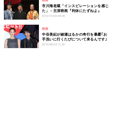
映画
市川海老蔵「インスピレーションを感じ
た」 - 主演映画『利休にたずねよ』
2012/12/04 09:30
映画
中谷美紀が綾瀬はるかの奇行を暴露｢お
手洗いに行くたびについて来るんです｣
2013/06/02 11:30