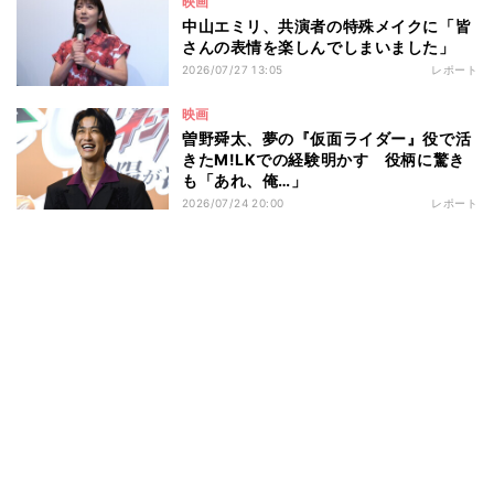
映画
中山エミリ、共演者の特殊メイクに「皆
さんの表情を楽しんでしまいました」
2026/07/27 13:05
レポート
映画
曽野舜太、夢の『仮面ライダー』役で活
きたM!LKでの経験明かす 役柄に驚き
も「あれ、俺…」
2026/07/24 20:00
レポート