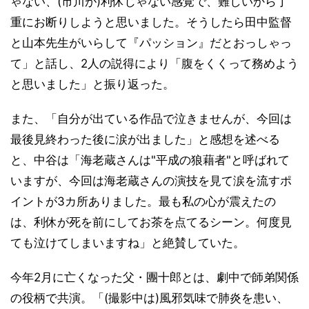
ゃない、(市川が)利休じゃない感覚で、難しいから丁
重にお断りしようと思いました。そうしたら田中監督
と山本先生がいらして『パッション』だとおっしゃっ
て」と話し、2人の説得により「腹をくくって務めよう
と思いました」と振り返った。
また、「自分が出ている作品で泣きませんが、今回は
最後見終わった後に涙が出ました」と感想を述べる
と、中谷は「海老蔵さんは"平成の狼藉者"と呼ばれて
いますが、今回は海老蔵さんの演技を見て涙を流すポ
イントが3カ所ありました。最も私の心が震えたの
は、利休が死を前にしてお茶を点てるシーン。何度見
ても泣けてしまいますね」と絶賛していた。
今年2月に亡くなった父・團十郎とは、劇中で師弟関係
の役柄で共演。「(撮影中は)風邪気味で肺炎を患い、