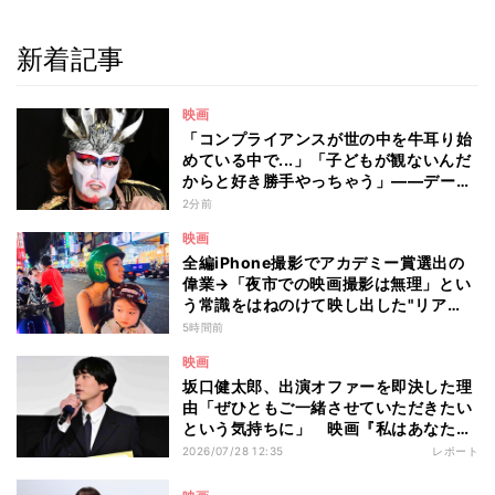
新着記事
映画
「コンプライアンスが世の中を牛耳り始
めている中で...」「子どもが観ないんだ
からと好き勝手やっちゃう」――デーモ
ン閣下が語る映画『レディ・オア・ノッ
2分前
ト2』の"狂気"とは?
映画
全編iPhone撮影でアカデミー賞選出の
偉業→「夜市での映画撮影は無理」とい
う常識をはねのけて映し出した"リア
ル"とは――ツォウ監督が語る映画『左
5時間前
利き少女』の舞台裏
映画
坂口健太郎、出演オファーを即決した理
由「ぜひともご一緒させていただきたい
という気持ちに」 映画『私はあなたを
知らない、』完成披露舞台挨拶
2026/07/28 12:35
レポート