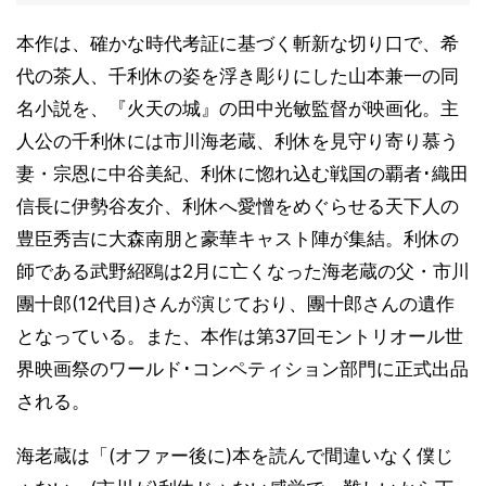
本作は、確かな時代考証に基づく斬新な切り口で、希
代の茶人、千利休の姿を浮き彫りにした山本兼一の同
名小説を、『火天の城』の田中光敏監督が映画化。主
人公の千利休には市川海老蔵、利休を見守り寄り慕う
妻・宗恩に中谷美紀、利休に惚れ込む戦国の覇者･織田
信長に伊勢谷友介、利休へ愛憎をめぐらせる天下人の
豊臣秀吉に大森南朋と豪華キャスト陣が集結。利休の
師である武野紹鴎は2月に亡くなった海老蔵の父・市川
團十郎(12代目)さんが演じており、團十郎さんの遺作
となっている。また、本作は第37回モントリオール世
界映画祭のワールド･コンペティション部門に正式出品
される。
海老蔵は「(オファー後に)本を読んで間違いなく僕じ