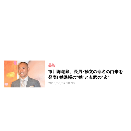
芸能
市川海老蔵、長男･勧玄の命名の由来を
発表! 勧進帳の"勧"と玄武の"玄"
2013/05/07 18:30