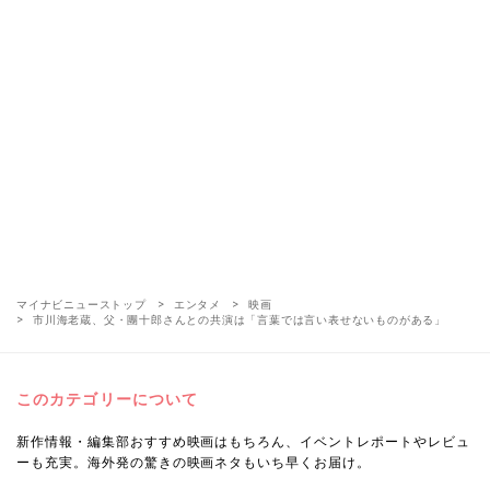
マイナビニューストップ
エンタメ
映画
市川海老蔵、父・團十郎さんとの共演は「言葉では言い表せないものがある」
このカテゴリーについて
新作情報・編集部おすすめ映画はもちろん、イベントレポートやレビュ
ーも充実。海外発の驚きの映画ネタもいち早くお届け。