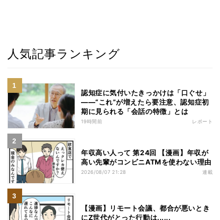
人気記事ランキング
認知症に気付いたきっかけは「口ぐせ」
――“これ”が増えたら要注意、認知症初
期に見られる「会話の特徴」とは
19時間前
レポート
年収高い人って 第24回 【漫画】年収が
高い先輩がコンビニATMを使わない理由
2026/08/07 21:28
連載
【漫画】リモート会議、都合が悪いとき
にZ世代がとった行動は......