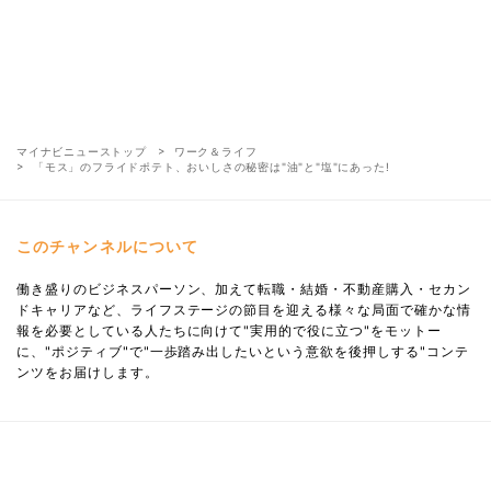
マイナビニューストップ
ワーク＆ライフ
「モス」のフライドポテト、おいしさの秘密は"油"と"塩"にあった!
このチャンネルについて
働き盛りのビジネスパーソン、加えて転職・結婚・不動産購入・セカン
ドキャリアなど、ライフステージの節目を迎える様々な局面で確かな情
報を必要としている人たちに向けて"実用的で役に立つ"をモットー
に、"ポジティブ"で"一歩踏み出したいという意欲を後押しする"コンテ
ンツをお届けします。