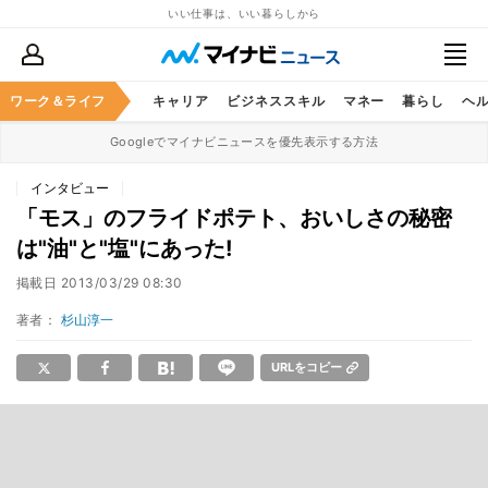
いい仕事は、いい暮らしから
ワーク＆ライフ
キャリア
ビジネススキル
マネー
暮らし
ヘ
Googleでマイナビニュースを優先表示する方法
インタビュー
「モス」のフライドポテト、おいしさの秘密
は"油"と"塩"にあった!
掲載日
2013/03/29 08:30
著者：
杉山淳一
URLをコピー