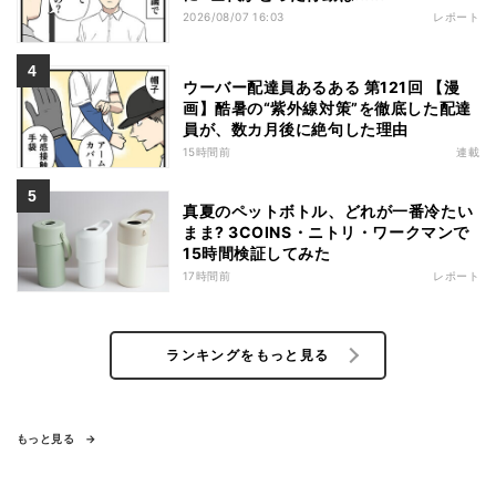
2026/08/07 16:03
レポート
ウーバー配達員あるある 第121回 【漫
画】酷暑の“紫外線対策”を徹底した配達
員が、数カ月後に絶句した理由
15時間前
連載
真夏のペットボトル、どれが一番冷たい
まま? 3COINS・ニトリ・ワークマンで
15時間検証してみた
17時間前
レポート
ランキングをもっと見る
もっと見る