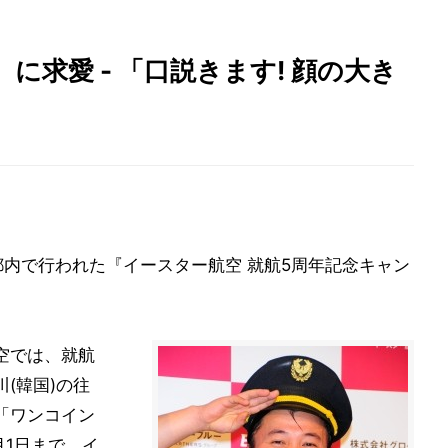
求愛 - 「口説きます! 顔の大き
都内で行われた『イースター航空 就航5周年記念キャン
空では、就航
(韓国)の往
る「ワンコイン
月1日まで、イ