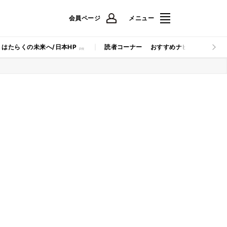
会員ページ
メニュー
はたらくの未来へ/日本HP
読者コーナー
おすすめナビ
マイナビB