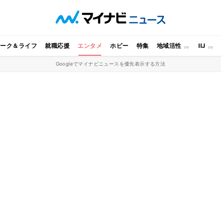
ワーク＆ライフ
就職応援
エンタメ
ホビー
特集
地域活性
IIJ
Googleでマイナビニュースを優先表示する方法