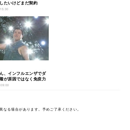
したいけどまだ契約
 15:30
ん、インフルエンザでダ
着が原因ではなく免疫力
」
 09:00
は異なる場合があります。予めご了承ください。