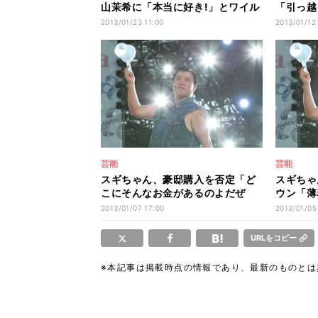
山茉希に「本当に好き!」とワイル
「引っ越
ドに告白
が…」
2013/01/23 11:00
2013/01/12
芸能
芸能
スギちゃん、豪邸購入を否定「ど
スギちゃ
こにそんなお金があるのよだぜ
ウン「薄
ぇ」
が落ちた
2013/01/07 17:00
2013/01/05
URLをコピー
※本記事は掲載時点の情報であり、最新のものと