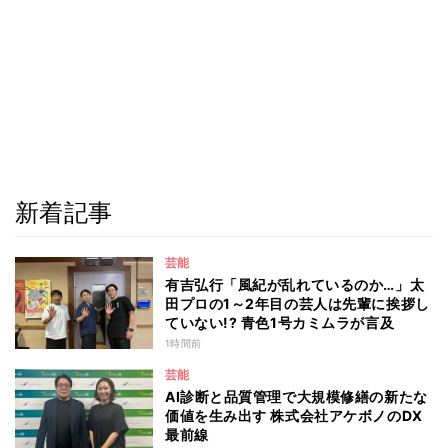
新着記事
芸能
有吉弘行「風紀が乱れているのか…」太
田プロの1～2年目の芸人は先輩に挨拶し
ていない!? 青色1号カミムラが言及
1時間前
芸能
AI診断と品質管理で大規模修繕の新たな
価値を生み出す 株式会社アケボノのDX
最前線