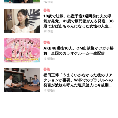
2時間前
芸能
18歳で妊娠、出産予定1週間前に夫の浮
気が発覚、41歳で肛門管がんを発症…36
歳でおばあちゃんになった女性の人生に
島田珠代も思わず涙 『愛のハイエナ
5時間前
season6』
芸能
AKB48選抜16人、CM出演権かけガチ勝
負 全国のカラオケルームへ生配信
13時間前
芸能
福田正博「うまくいかなかった後のリア
クションが重要」W杯でのブラジルへの
発言が波紋を呼んだ塩貝健人に今後期待
することは？
16時間前