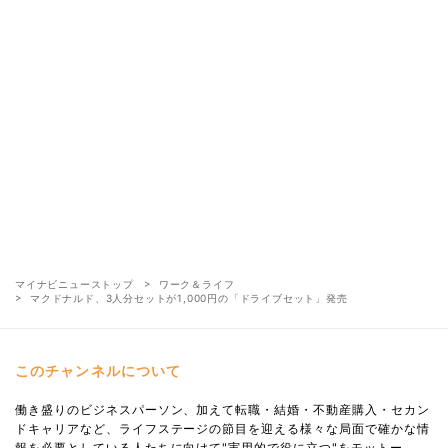
マイナビニューストップ
ワーク＆ライフ
マクドナルド、3人分セットが1,000円の「ドライブセット」発売
このチャンネルについて
働き盛りのビジネスパーソン、加えて転職・結婚・不動産購入・セカン
ドキャリアなど、ライフステージの節目を迎える様々な局面で確かな情
報を必要としている人たちに向けて"実用的で役に立つ"をモットー