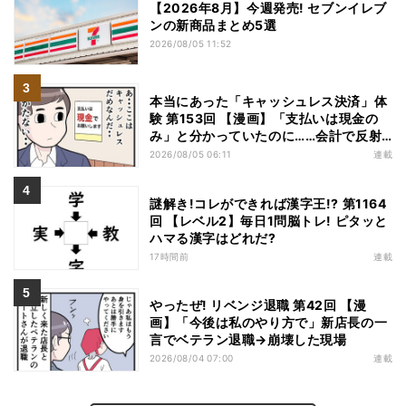
【2026年8月】今週発売! セブンイレブ
ンの新商品まとめ5選
2026/08/05 11:52
本当にあった「キャッシュレス決済」体
験 第153回 【漫画】「支払いは現金の
み」と分かっていたのに……会計で反射
的に出してしまったものは
2026/08/05 06:11
連載
謎解き!コレができれば漢字王!? 第1164
回 【レベル2】毎日1問脳トレ! ピタッと
ハマる漢字はどれだ?
17時間前
連載
やったぜ! リベンジ退職 第42回 【漫
画】「今後は私のやり方で」新店長の一
言でベテラン退職→崩壊した現場
2026/08/04 07:00
連載