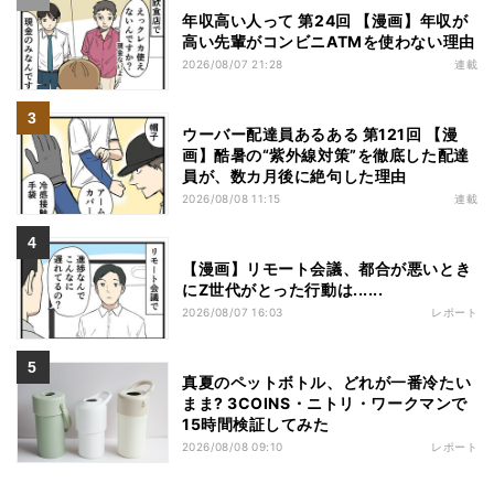
年収高い人って 第24回 【漫画】年収が
高い先輩がコンビニATMを使わない理由
2026/08/07 21:28
連載
ウーバー配達員あるある 第121回 【漫
画】酷暑の“紫外線対策”を徹底した配達
員が、数カ月後に絶句した理由
2026/08/08 11:15
連載
【漫画】リモート会議、都合が悪いとき
にZ世代がとった行動は......
2026/08/07 16:03
レポート
真夏のペットボトル、どれが一番冷たい
まま? 3COINS・ニトリ・ワークマンで
15時間検証してみた
2026/08/08 09:10
レポート