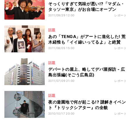
そっくりすぎて気味が悪い!?「マダム・
タッソー東京」がお台場にオープン
2011/09/29 12:00
レポート
話題
あの「TENGA」がアートに進化した! 荒
木経惟も「イイ線いってるよ」と絶賛
2011/08/05 15:00
レポート
話題
デパートの屋上、略してデパ屋探訪 - 広
島出張編(そごう広島店)
2011/07/09 21:00
レポート
話題
夜の遊園地で何が起こる!? 謎解きイベン
ト『トリックシアター』の全貌
2010/10/17 20:00
レポート