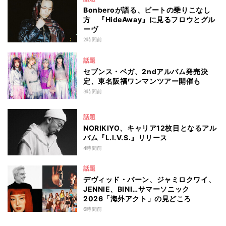
Bonberoが語る、ビートの乗りこなし
方 『HideAway』に見るフロウとグル
ーヴ
2時間前
話題
セブンス・ベガ、2ndアルバム発売決
定、東名阪福ワンマンツアー開催も
3時間前
話題
NORIKIYO、キャリア12枚目となるアル
バム『L.I.V.S.』リリース
4時間前
話題
デヴィッド・バーン、ジャミロクワイ、
JENNIE、BINI…サマーソニック
2026「海外アクト」の見どころ
6時間前