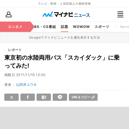
テレビ・映画・人気芸能人の最新情報
映画
エンタメ
YouTube
BS・CS番組
話題
WOWOW
スポーツ
Spons
Googleでマイナビニュースを優先表示する方法
レポート
東京初の水陸両用バス「スカイダック」に乗
ってみた!
掲載日
2011/11/16 12:00
著者：
山田井ユウキ
URLをコピー