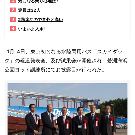
気になる乗り心地は?
1
定員は32人
2
2階席なので意外と高い
3
いよいよ入水!
4
11月14日、東京初となる水陸両用バス「スカイダッ
ク」の報道発表会、及び試乗会が開催され、若洲海浜
公園ヨット訓練所にてお披露目が行われた。