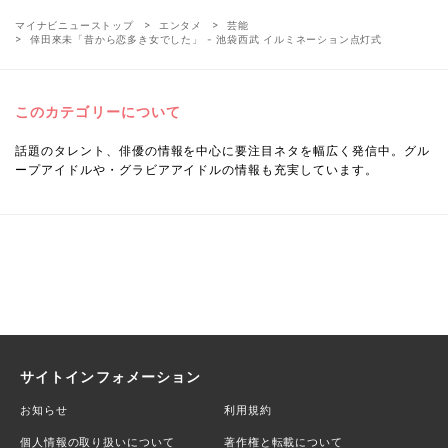
マイナビニューストップ
エンタメ
芸能
倖田來未「昔から恋多き女でした」 - 池袋西武 イルミネーション点灯式
このカテゴリーについて
話題のタレント、俳優の情報を中心に要注目ネタを幅広く発信中。グル
ープアイドルや・グラビアアイドルの情報も充実しています。
サイトインフォメーション
お知らせ
利用規約
個人情報の取り扱いについて
著作権と転載について