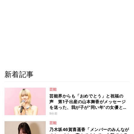
新着記事
芸能
芸能界からも「おめでとう」と祝福の
声 第1子出産の山本舞香がメッセージ
を送った、我が子が“同い年”の女優と
は 今月1日には2年在籍した所属事務所
9分前
からの退所を報告「自分の進むべき道を
芸能
改めて考えながら…」
乃木坂46賀喜遥香「メンバーのみんなが