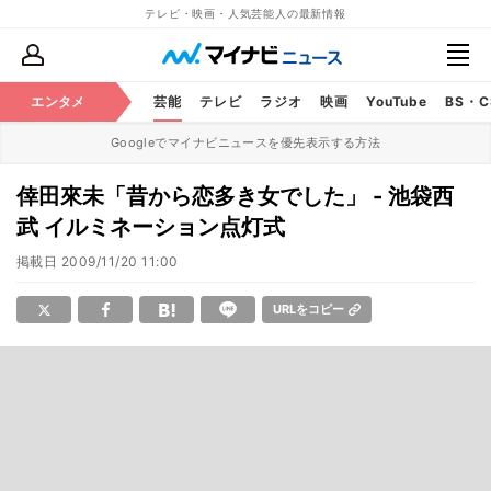
テレビ・映画・人気芸能人の最新情報
エンタメ
芸能
テレビ
ラジオ
映画
YouTube
BS・
Googleでマイナビニュースを優先表示する方法
倖田來未「昔から恋多き女でした」 - 池袋西
武 イルミネーション点灯式
掲載日
2009/11/20 11:00
URLをコピー