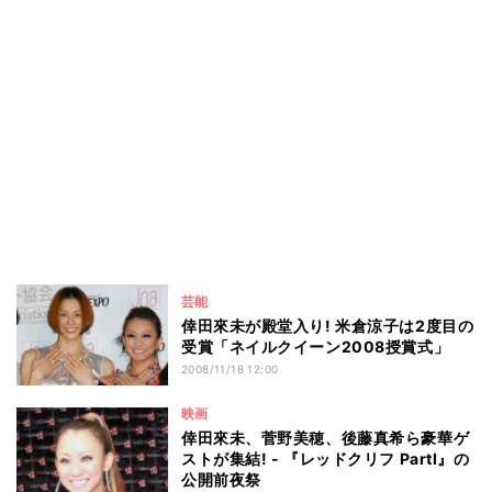
芸能
倖田來未が殿堂入り! 米倉涼子は2度目の
受賞「ネイルクイーン2008授賞式」
2008/11/18 12:00
映画
倖田來未、菅野美穂、後藤真希ら豪華ゲ
ストが集結! - 『レッドクリフ PartI』の
公開前夜祭