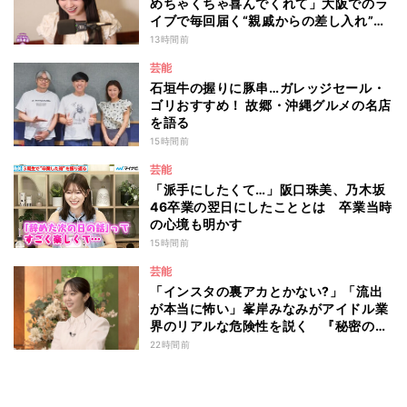
めちゃくちゃ喜んでくれて」大阪でのラ
イブで毎回届く“親戚からの差し入れ”と
は？
13時間前
芸能
石垣牛の握りに豚串…ガレッジセール・
ゴリおすすめ！ 故郷・沖縄グルメの名店
を語る
15時間前
芸能
「派手にしたくて…」阪口珠美、乃木坂
46卒業の翌日にしたこととは 卒業当時
の心境も明かす
15時間前
芸能
「インスタの裏アカとかない?」「流出
が本当に怖い」峯岸みなみがアイドル業
界のリアルな危険性を説く 『秘密のマ
マ園』特別編
22時間前