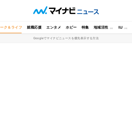
ワーク＆ライフ
就職応援
エンタメ
ホビー
特集
地域活性
IIJ
Googleでマイナビニュースを優先表示する方法