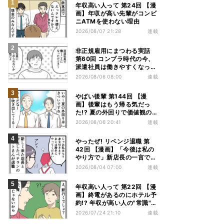
年収高い人って 第24回 【漫
画】年収が高い先輩がコンビ
ニATMを使わない理由
2026/08/07 21:28
連載
非正規雇用にまつわる実話
第60回 コンプラ時代の今、
派遣社員は働きやすくなっ
た?
2026/08/06 08:00
連載
やばい後輩 第144回 【漫
画】後輩はもう帰る気だっ
た!? 夏の外回りで価値観の
違いを実感
2026/08/06 20:41
連載
やったぜ! リベンジ退職 第
42回 【漫画】「今後は私の
やり方で」新店長の一言でベ
テラン退職→崩壊した現場
2026/08/04 07:00
連載
年収高い人って 第22回 【漫
画】終電があるのにホテル予
約!? 年収が高い人の"常識"に
驚かされた夜
2026/07/24 21:10
連載