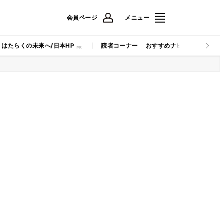
会員ページ
メニュー
はたらくの未来へ/日本HP
読者コーナー
おすすめナビ
マイナビB