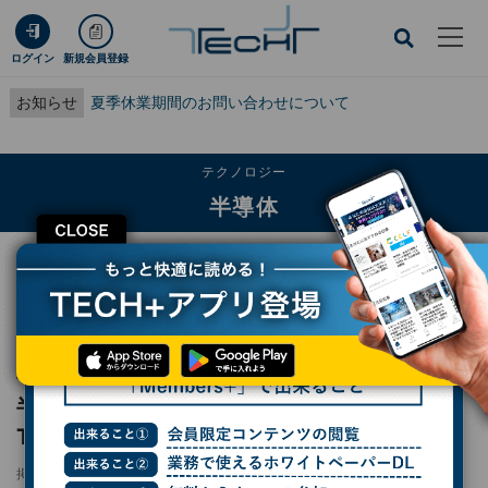
ログイン
新規会員登録
お知らせ
夏季休業期間のお問い合わせについて
テクノロジー
半導体
CLOSE
TECH+
テクノロジー
半導体
半導体ファウンドリ上位10社の2026年第1四半期売上高は3.7％増の約480億ド
ル、TrendForce調べ
半導体ファウンドリ上位10社の2026年第1四
半期売上高は3.7％増の約480億ドル、
TrendForce調べ
掲載日
2026/06/15 10:03