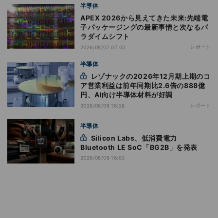
半導体
APEX 2026から見えてきた未来:先端電
子パッケージングの最新事情と次なるパ
ラダイムシフト
レポート
2026/08/07 07:00
半導体
レゾナックの2026年12月期上期のコ
ア営業利益は前年同期比2.6倍の888億
円、AI向け半導体材料が好調
レポート
2026/08/06 18:26
半導体
Silicon Labs、低消費電力
Bluetooth LE SoC「BG2B」を発表
2026/08/06 16:03