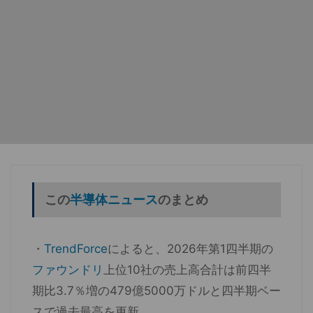
この
半導体ニュース
のまとめ
・
TrendForce
によると、2026年第1四半期の
ファウンドリ
上位10社の売上高合計は前四半
期比3.7％増の479億5000万ドルと四半期ベー
スで過去最高を更新