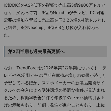
IC(DDIC)のASP低下の影響で売上高3億9800万ドルと
なり、変わって前回9位のNexchipがテレビ、PC関連
需要の増加を背景に売上高を同3.2％増の4億ドルとし
た結果、8位Nexchip、9位VISと順位が入れ替わっ
た。
第2四半期も過去最高更新へ
なお、TrendForceは2026年第2四半期についても、テ
レビやPC分野からの早期在庫積み増しの効果が続くと
予想しているほか、スマホメーカーの新製品開発サイ
クルへの突入による受注環境の堅調な推移が見込まれ
るため、稼働率改善に伴う年後半のウェハ価格引き上
げの示唆もあり、前倒し発注が進むこともあり、上位