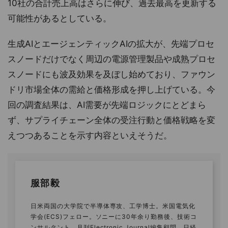
10社の合計売上高はさらに伸び、過去最高を更新する
可能性があるとしている。
生成AIとエージェンティックAIの拡大が、先端プロセ
スノードだけでなく周辺の電源管理製品や成熟プロセ
スノードにも波及効果を及ぼし始めており、ファウン
ドリ市場全体の需給と価格形成を押し上げている。今
回の調査結果は、AI需要が先端ロジックにとどまら
ず、サプライチェーン全体の受注行動と価格戦略を変
えつつあることを示す内容といえそうだ。
服部毅
日米両国の大学院で半導体専攻、工学博士。米国電気化
学会(ECS)フェロー。ソニーに30年余り勤務後、技術コ
ンサルタント、月刊Electronic Journal編集顧問、日経